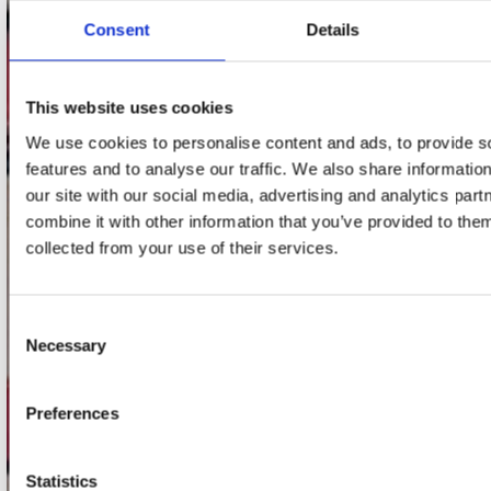
Consent
Details
Adres
Concerto Recordstore
Utrechtsestraat 52-60
This website uses cookies
1017 VP Amsterdam
We use cookies to personalise content and ads, to provide s
features and to analyse our traffic. We also share informatio
our site with our social media, advertising and analytics pa
combine it with other information that you’ve provided to them
onze winkels
collected from your use of their services.
Concerto Amsterdam
Record Mania Amsterdam
Consent
Necessary
Plato Groningen
Selection
Plato Utrecht
Preferences
Plato Leiden
Plato Deventer
Statistics
Plato Zwolle