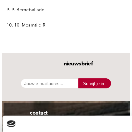
9. 9. Berneballade
10. 10. Moarntiid R
nieuwsbrief
Schrijf je in
contact
Stuur ons een e-mail
webwinkel@platomania.nl