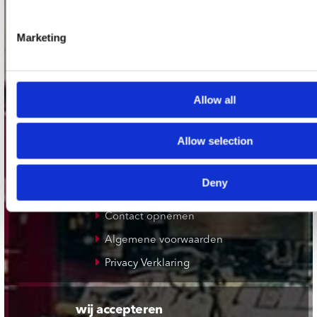
Plato Rotterdam
Marketing
Plato Apeldoorn / Mansion 24
De Waterput in Bergen op Zoom
Allow all
klantenservice
Allow selection
Verzendkosten
Klantenservice
Deny
Cadeaukaart
Contact opnemen
Algemene voorwaarden
Privacy Verklaring
wij accepteren