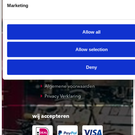
Plato Apeldoorn / Mansion 24
Marketing
De Waterput in Bergen op Zoom
Allow all
klantenservice
Verzendkosten
Allow selection
Klantenservice
Cadeaukaart
Deny
Contact opnemen
Algemene voorwaarden
Privacy Verklaring
wij accepteren