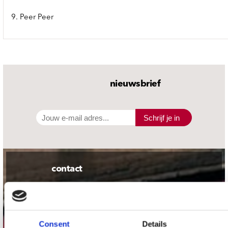
9. Peer Peer
nieuwsbrief
Schrijf je in
contact
Stuur ons een e-mail
webwinkel@platomania.nl
Consent
Details