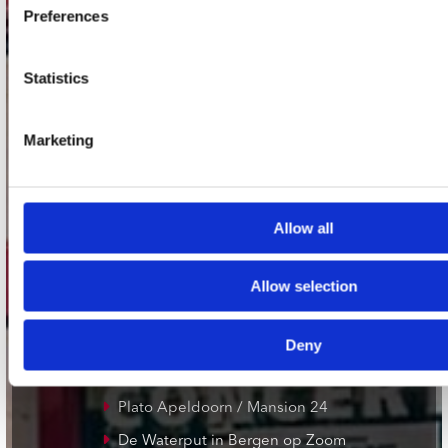
1017 VP Amsterdam
Preferences
Statistics
onze winkels
Marketing
Concerto Amsterdam
Record Mania Amsterdam
Plato Groningen
Allow all
Plato Utrecht
Plato Leiden
Allow selection
Plato Deventer
Plato Zwolle
Deny
Plato Rotterdam
Plato Apeldoorn / Mansion 24
De Waterput in Bergen op Zoom