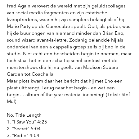
Fred Again verovert de wereld met zijn geluidscollages
van social media fragmenten en zijn extatische
liveoptredens, waarin hij zijn samplers belaagt alsof hij
Mario Party op de Gamecube speelt. Ooit, als puber, was
hij de buurjongen van niemand minder dan Brian Eno,
sound wizard avant-la-lettre. Zodanig belandde hij als
onderdeel van een a cappella groep zelfs bij Eno in de
studio. Niet echt een bescheiden begin te noemen, maar
toch staat het in een schattig schril contrast met de
monstershows die hij nu geeft: van Madison Square
Garden tot Coachella.
Maar plots kwam daar het bericht dat hij met Eno een
plaat uitbrengt. Terug naar het begin - en wat een
begin… album of the year material incoming! (Tekst: Stef
Mul)
No. Title Length
1. "I Saw You" 4:25
2. "Secret" 5:04
3. "Radio" 4:04