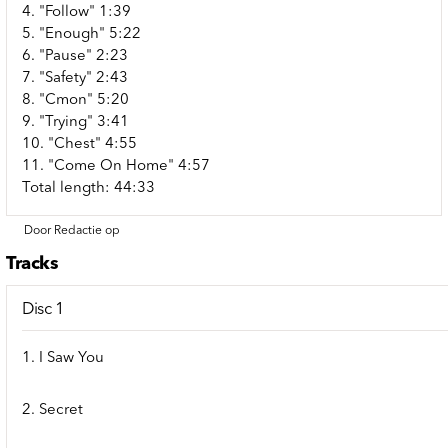
4. "Follow" 1:39
5. "Enough" 5:22
6. "Pause" 2:23
7. "Safety" 2:43
8. "Cmon" 5:20
9. "Trying" 3:41
10. "Chest" 4:55
11. "Come On Home" 4:57
Total length: 44:33
Door Redactie op
Tracks
Disc 1
1. I Saw You
2. Secret