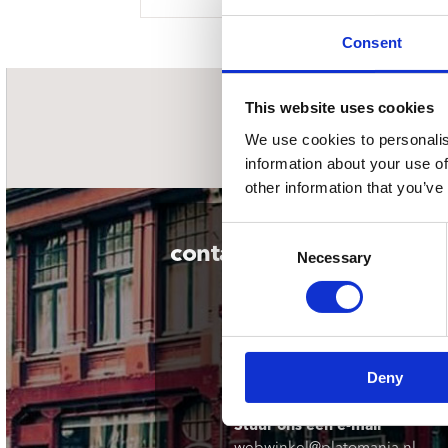
Sou
Classics
Bierviltjes
Klas
Boxsets
Consent
Reis
7 Inch singles
This website uses cookies
nieuwsbrief
We use cookies to personalis
information about your use of
other information that you’ve
Consent
contact
Necessary
Selection
Deny
Stuur ons een e-mail