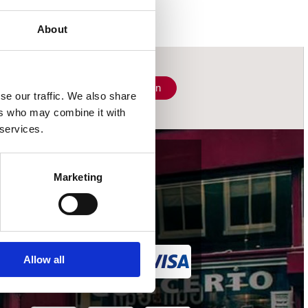
About
Schrijf je in
se our traffic. We also share
ers who may combine it with
 services.
wij accepteren
Marketing
Allow all