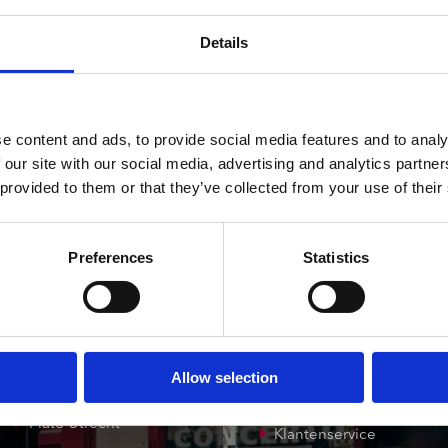
ndtracks
Plato 50 jaar Sale
siek
Details
sues
e content and ads, to provide social media features and to analy
 our site with our social media, advertising and analytics partn
 provided to them or that they’ve collected from your use of their
onze winkels
klantenservice
Preferences
Statistics
Concerto Amsterdam
Record Mania
Amsterdam
Allow selection
Plato Groningen
Verzendkosten
Plato Utrecht
Klantenservice