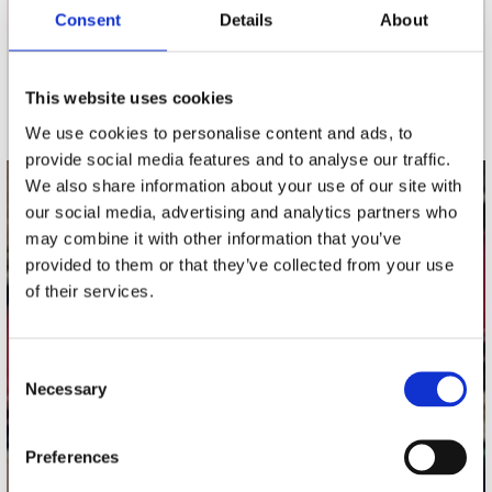
nieuwsbrief
Consent
Details
About
Schrijf je in
This website uses cookies
We use cookies to personalise content and ads, to
provide social media features and to analyse our traffic.
We also share information about your use of our site with
contact
our social media, advertising and analytics partners who
may combine it with other information that you’ve
Stuur ons een e-mail
provided to them or that they’ve collected from your use
webwinkel@platomania.nl
of their services.
Adres
Concerto Recordstore
Consent
Utrechtsestraat 52-60
Necessary
Selection
1017 VP Amsterdam
Preferences