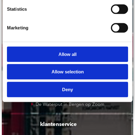
onze winkels
Statistics
Concerto Amsterdam
Record Mania Amsterdam
Marketing
Plato Groningen
Plato Utrecht
Allow all
Plato Leiden
Plato Deventer
Allow selection
Plato Zwolle
Plato Rotterdam
Deny
Plato Apeldoorn / Mansion 24
De Waterput in Bergen op Zoom
klantenservice