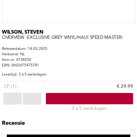
WILSON, STEVEN
OVERVIEW -EXCLUSIVE GREY VINYL/HALF SPEED MASTER-
Releasedatum: 14-03-2025
Herkomst: NL
Item-nr: 4738250
EAN: 0602475475781
Levertijd: 3 a 5 werkdagen
LP (1)
€ 29.99
3 a 5 werkdagen
Recensie