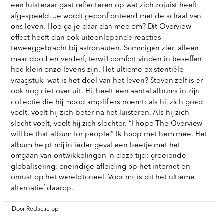
een luisteraar gaat reflecteren op wat zich zojuist heeft
afgespeeld. Je wordt geconfronteerd met de schaal van
ons leven. Hoe ga je daar dan mee om? Dit Overview-
effect heeft dan ook uiteenlopende reacties
teweeggebracht bij astronauten. Sommigen zien alleen
maar dood en verderf, terwijl comfort vinden in beseffen
hoe klein onze levens zijn. Het ultieme existentiële
vraagstuk: wat is het doel van het leven? Steven zelf is er
ook nog niet over uit. Hij heeft een aantal albums in zijn
collectie die hij mood amplifiers noemt: als hij zich goed
voelt, voelt hij zich beter na het luisteren. Als hij zich
slecht voelt, voelt hij zich slechter. “I hope The Overview
will be that album for people.” Ik hoop met hem mee. Het
album helpt mij in ieder geval een beetje met het
omgaan van ontwikkelingen in deze tijd: groeiende
globalisering, oneindige afleiding op het internet en
onrust op het wereldtoneel. Voor mij is dit het ultieme
alternatief daarop.
Door Redactie op