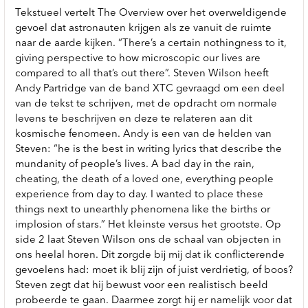
Tekstueel vertelt The Overview over het overweldigende
gevoel dat astronauten krijgen als ze vanuit de ruimte
naar de aarde kijken. “There’s a certain nothingness to it,
giving perspective to how microscopic our lives are
compared to all that’s out there”. Steven Wilson heeft
Andy Partridge van de band XTC gevraagd om een deel
van de tekst te schrijven, met de opdracht om normale
levens te beschrijven en deze te relateren aan dit
kosmische fenomeen. Andy is een van de helden van
Steven: “he is the best in writing lyrics that describe the
mundanity of people’s lives. A bad day in the rain,
cheating, the death of a loved one, everything people
experience from day to day. I wanted to place these
things next to unearthly phenomena like the births or
implosion of stars.” Het kleinste versus het grootste. Op
side 2 laat Steven Wilson ons de schaal van objecten in
ons heelal horen. Dit zorgde bij mij dat ik conflicterende
gevoelens had: moet ik blij zijn of juist verdrietig, of boos?
Steven zegt dat hij bewust voor een realistisch beeld
probeerde te gaan. Daarmee zorgt hij er namelijk voor dat