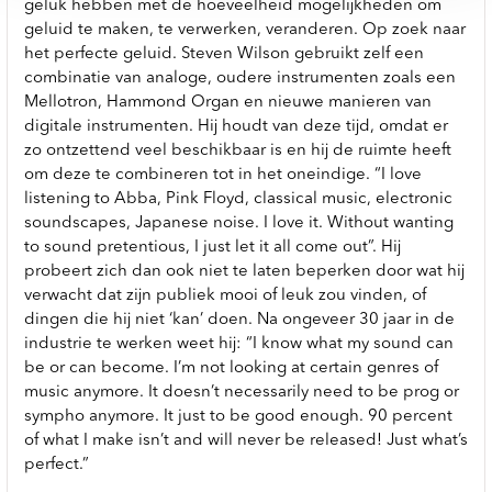
geluk hebben met de hoeveelheid mogelijkheden om
geluid te maken, te verwerken, veranderen. Op zoek naar
het perfecte geluid. Steven Wilson gebruikt zelf een
combinatie van analoge, oudere instrumenten zoals een
Mellotron, Hammond Organ en nieuwe manieren van
digitale instrumenten. Hij houdt van deze tijd, omdat er
zo ontzettend veel beschikbaar is en hij de ruimte heeft
om deze te combineren tot in het oneindige. “I love
listening to Abba, Pink Floyd, classical music, electronic
soundscapes, Japanese noise. I love it. Without wanting
to sound pretentious, I just let it all come out”. Hij
probeert zich dan ook niet te laten beperken door wat hij
verwacht dat zijn publiek mooi of leuk zou vinden, of
dingen die hij niet ‘kan’ doen. Na ongeveer 30 jaar in de
industrie te werken weet hij: “I know what my sound can
be or can become. I’m not looking at certain genres of
music anymore. It doesn’t necessarily need to be prog or
sympho anymore. It just to be good enough. 90 percent
of what I make isn’t and will never be released! Just what’s
perfect.”