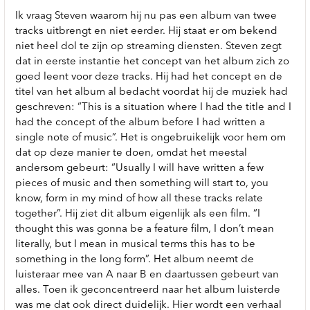
Ik vraag Steven waarom hij nu pas een album van twee
tracks uitbrengt en niet eerder. Hij staat er om bekend
niet heel dol te zijn op streaming diensten. Steven zegt
dat in eerste instantie het concept van het album zich zo
goed leent voor deze tracks. Hij had het concept en de
titel van het album al bedacht voordat hij de muziek had
geschreven: “This is a situation where I had the title and I
had the concept of the album before I had written a
single note of music”. Het is ongebruikelijk voor hem om
dat op deze manier te doen, omdat het meestal
andersom gebeurt: “Usually I will have written a few
pieces of music and then something will start to, you
know, form in my mind of how all these tracks relate
together”. Hij ziet dit album eigenlijk als een film. “I
thought this was gonna be a feature film, I don’t mean
literally, but I mean in musical terms this has to be
something in the long form”. Het album neemt de
luisteraar mee van A naar B en daartussen gebeurt van
alles. Toen ik geconcentreerd naar het album luisterde
was me dat ook direct duidelijk. Hier wordt een verhaal