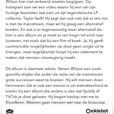
Wilson hier niet verkeerd moeten begrijpen. Op
Instagram zien we een video waarin hij een van zijn
huidige favorieten laat zien uit zijn legendarische LP
collectie: Taylor Swift! Hij zegt dan ook niet dat er iets mis
is met de mainstream, maar wil hij graag een alternatief
bieden. En wat is er tegenwoordig meer alternatief als:
hier is een album en je moet er van begin tot eind naar
luisteren, net zoals dat bij een film of boek. Ja, hij geeft
commerciële mogelijkheden op door geen single uit te
brengen, maar tegelijkertijd hoopt hij een statement te
maken dat mensen nieuwsgierig maakt.
Dit album is daarmee rebels. Steven Wilson een soort
guerrilla strijder die onder de radar van de mainstream
grote successen weet te boeken. Hij wilt mensen doen
herinneren dat er ook een manier is om betrokkenheid te
voelen bij een album die anders is dan wat Spotify of
TikTok je doet geloven. Hij begint hardop met me te
filosoferen. Waarom gaan mensen wel naar de bioscoop
gaan voor een Marvel film van meer dan 2 uur, maar lijkt
een album van 40 minuten van voor naar achteren