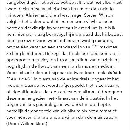
aangekondigd. Het eerste wat opvalt is dat het album uit
twee tracks bestaat, allebei van iets meer dan twintig
minuten. Als iemand die al wat langer Steven Wilson
volgt is het bekend dat hij een enorme vinyl collectie
heeft en dat dit zijn favoriete muziek medium is. Als ik
hem hiernaar vraag bevestigt hij inderdaad dat hij bewust
heeft gekozen voor twee liedjes van twintig minuten,
omdat één kant van een standaard lp van 12” maximaal
zo lang kan duren. Hij zegt dat hij als een persoon die is
opgegroeid met vinyl en lp’s als medium van muziek, hij
nog altijd in de flow zit van een lp als muziekmedium.
Voor zichzelf refereert hij naar de twee tracks ook als ‘side
1’ en ‘side 2’, in plaats van de echte titels, ongeacht het
medium waarop het wordt afgespeeld. Het is zeldzaam,
of eigenlijk uniek, dat een artiest een album uitbrengt op
deze manier gezien het klimaat van de industrie. In het
begin van ons gesprek gaan we direct in de diepte,
namelijk de conceptie van dit album als het alternatief
voor mensen die iets anders willen dan de mainstream.
(Door: Willem Sloet)