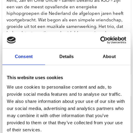
Rens, Jaïr en Ome Uncle – samen bekend als RJO – zijn
een van de meest opvallende en energieke
hiphopgroepen die Nederland de afgelopen jaren heeft
voortgebracht. Wat begon als een simpele vriendschap,
groeide uit tot een muzikale samenwerking. Het trio, dat
bekendstaat om zijn ongebreidelde energie, scherpe
teksten en humor, heeft ondertussen een enorme live-
aanhang opgebouwd. Met hun nieuwste album
‘Vlammenzee’ brengen ze niet alleen een muzikale
Consent
Details
About
evolutie, maar ook een persoonlijke reflectie van hun reis
tot nu toe.
This website uses cookies
Door Redactie op
We use cookies to personalise content and ads, to
provide social media features and to analyse our traffic.
We also share information about your use of our site with
nieuwsbrief
our social media, advertising and analytics partners who
may combine it with other information that you’ve
provided to them or that they’ve collected from your use
Schrijf je in
of their services.