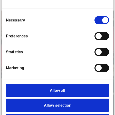
Consent
Necessary
contact
Selection
Stuur ons een e-mail
Preferences
webwinkel@platomania.nl
Adres
Statistics
Concerto Recordstore
Utrechtsestraat 52-60
Marketing
1017 VP Amsterdam
onze winkels
Allow all
Concerto Amsterdam
Allow selection
Record Mania Amsterdam