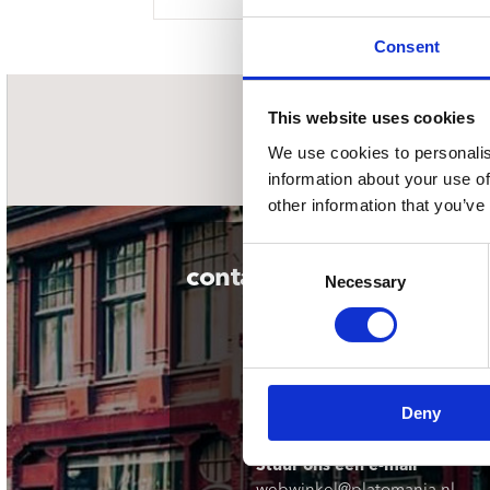
Sou
Classics
Bierviltjes
Klas
Boxsets
Consent
Reis
7 Inch singles
This website uses cookies
nieuwsbrief
We use cookies to personalis
information about your use of
other information that you’ve
Consent
contact
Necessary
Selection
Deny
Stuur ons een e-mail