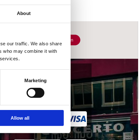
About
Schrijf je in
se our traffic. We also share
ers who may combine it with
 services.
wij accepteren
Marketing
Allow all