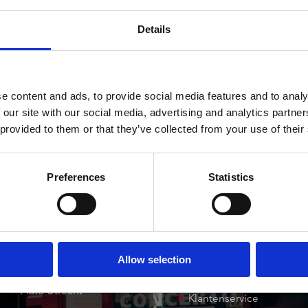
ndtracks
Plato 50 jaar Sale
siek
Details
sues
e content and ads, to provide social media features and to analy
 our site with our social media, advertising and analytics partn
 provided to them or that they’ve collected from your use of their
onze winkels
klantenservice
Preferences
Statistics
Concerto Amsterdam
Record Mania
Amsterdam
Allow selection
Plato Groningen
Verzendkosten
Plato Utrecht
Klantenservice