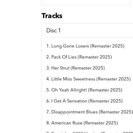
Sou
Classics
Bierviltjes
Klas
Boxsets
Tracks
Reis
7 Inch singles
Disc 1
1. Long Gone Losers (Remaster 2025)
2. Pack Of Lies (Remaster 2025)
3. Her Strut (Remaster 2025)
4. Little Miss Sweetness (Remaster 2025)
5. Oh Yeah Allright! (Remaster 2025)
6. I Get A Sensation (Remaster 2025)
7. Disappointment Blues (Remaster 2025
8. American Ruse (Remaster 2025)