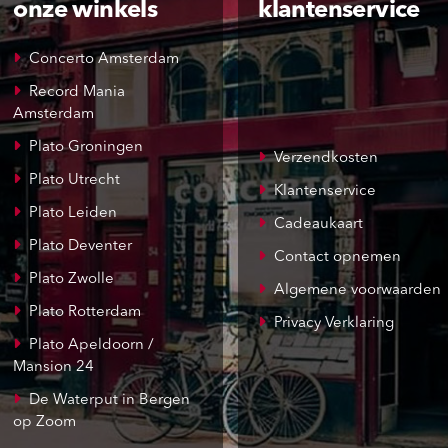
onze winkels
klantenservice
Concerto Amsterdam
Record Mania
Amsterdam
Plato Groningen
Verzendkosten
Plato Utrecht
Klantenservice
Plato Leiden
Cadeaukaart
Plato Deventer
Contact opnemen
Plato Zwolle
Algemene voorwaarden
Plato Rotterdam
Privacy Verklaring
Plato Apeldoorn /
Mansion 24
De Waterput in Bergen
op Zoom