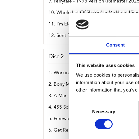
9. Ferrytale - 1998 Version (Remaster 202
10. Whole Lot Of Shakin' In My Heart [Sin
11. I'm Eighteen (Remaster 2025)
12. Sent En Lördagkväll (Remaster 2025)
Consent
Disc 2
This website uses cookies
1. Workin' For Mca (Remaster 2025)
We use cookies to personalis
information about your use of
2. Bony Moronie (Remaster 2025)
other information that you’ve
3. A Man And A Half (Remaster 2025)
Consent
4. 455 Sd (Remaster 2025)
Necessary
Selection
5. Freeway To Hell (Remaster 2025)
6. Get Ready (Remaster 2025)