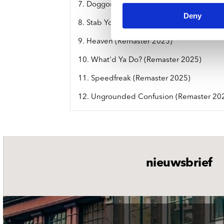
7. Doggone Your Bad-Luck Soul (Remaste
Deny
8. Stab Your Back (Remaster 2025)
9. Heaven (Remaster 2025)
10. What'd Ya Do? (Remaster 2025)
11. Speedfreak (Remaster 2025)
12. Ungrounded Confusion (Remaster 20
nieuwsbrief