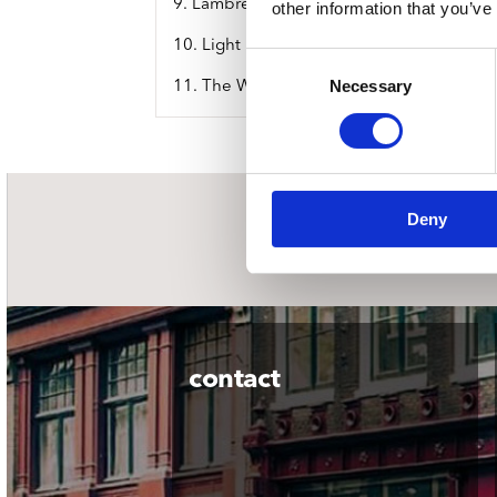
9. Lambretta Boogaloo (Bongo Version)
other information that you’ve
10. Light My Fire
Consent
Necessary
Selection
11. The Witch Doctor
Deny
nieuwsbrief
contact