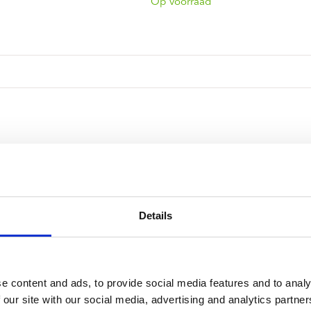
ndtracks
Op voorraad
Plato 50 jaar Sale
siek
sues
Details
e content and ads, to provide social media features and to analy
 our site with our social media, advertising and analytics partn