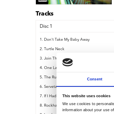
Sou
Classics
Bierviltjes
Klas
Boxsets
Tracks
Reis
7 Inch singles
Disc 1
1. Don't Take My Baby Away
2. Turtle Neck
3. Join The Jet Set
4. One Last Kiss
5. The Rum Runners
Consent
6. Serveta Soul
This website uses cookies
7. If I Had The Chance To Do It All Again
We use cookies to personalis
8. Rockhaus Uk
information about your use of