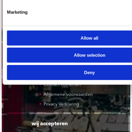
Plato Rotterdam
Marketing
Plato Apeldoorn / Mansion 24
De Waterput in Bergen op Zoom
Allow all
klantenservice
Allow selection
Verzendkosten
Klantenservice
Deny
Cadeaukaart
Contact opnemen
Algemene voorwaarden
Privacy Verklaring
wij accepteren