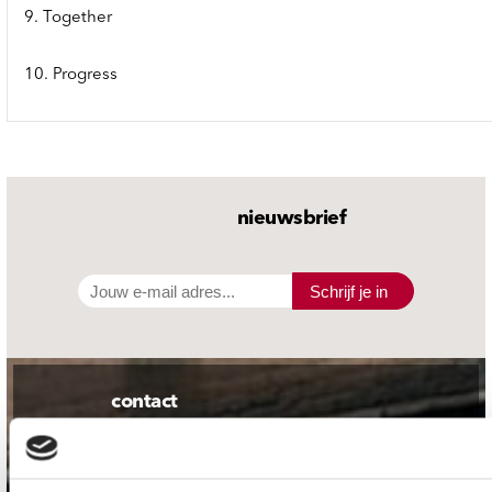
9. Together
10. Progress
nieuwsbrief
Schrijf je in
contact
Stuur ons een e-mail
webwinkel@platomania.nl