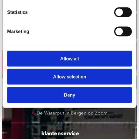
onze winkels
Statistics
Concerto Amsterdam
Marketing
Record Mania Amsterdam
Plato Groningen
Plato Utrecht
Allow all
Plato Leiden
Plato Deventer
Allow selection
Plato Zwolle
Plato Rotterdam
Deny
Plato Apeldoorn / Mansion 24
De Waterput in Bergen op Zoom
klantenservice