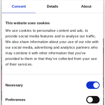
Consent
Details
About
nieuwsbrief
This website uses cookies
Schrijf je in
We use cookies to personalise content and ads, to
provide social media features and to analyse our traffic.
We also share information about your use of our site with
our social media, advertising and analytics partners who
contact
may combine it with other information that you’ve
Stuur ons een e-mail
provided to them or that they’ve collected from your use
webwinkel@platomania.nl
of their services.
Adres
Concerto Recordstore
Consent
Necessary
Utrechtsestraat 52-60
Selection
1017 VP Amsterdam
Preferences