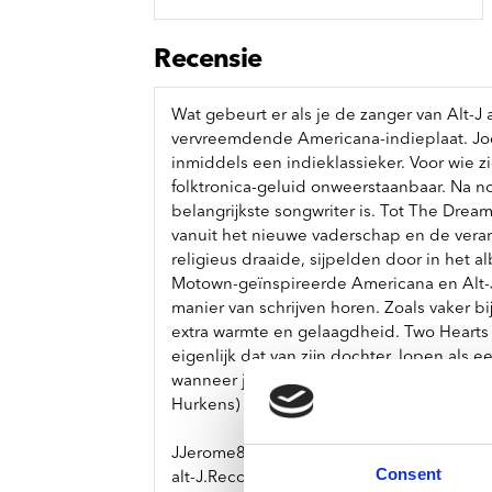
Sou
Classics
Bierviltjes
Klas
Boxsets
Recensie
Reis
7 Inch singles
Wat gebeurt er als je de zanger van Alt-J
vervreemdende Americana-indieplaat. Jo
inmiddels een indieklassieker. Voor wie 
folktronica-geluid onweerstaanbaar. Na n
belangrijkste songwriter is. Tot The Drea
vanuit het nieuwe vaderschap en de veran
religieus draaide, sijpelden door in het a
Motown-geïnspireerde Americana en Alt-
manier van schrijven horen. Zoals vaker b
extra warmte en gelaagdheid. Two Hearts
eigenlijk dat van zijn dochter, lopen als
wanneer je Joe Newman uit Alt-J haalt, je
Hurkens)
JJerome87 is the solo moniker of British 
Consent
alt-J.Recorded in LA alongside producer C