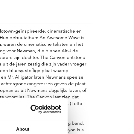
n Motown-geïnspireerde, cinematische en
-J. Hun debuutalbum An Awesome Wave is
em, waren de cinematische teksten en het
ting voor Newman, die binnen Alt-J de
eboren: zijn dochter. The Canyon ontstond
t de jaren zestig die zijn vader vroeger
 een bluesy, stoffige plaat waarop
en Mr. Alligator laten Newmans speelse
rie achtergrondzangeressen geven de plaat
opnames uit Newmans dagelijks leven, of
ste woordjes. The Canyon laat zien dat
ig nieuw geheel. En wat voor een. (Lotte
cury Prize and Ivor Novello-winning band,
About
rio of female vocalists, The Canyon is a