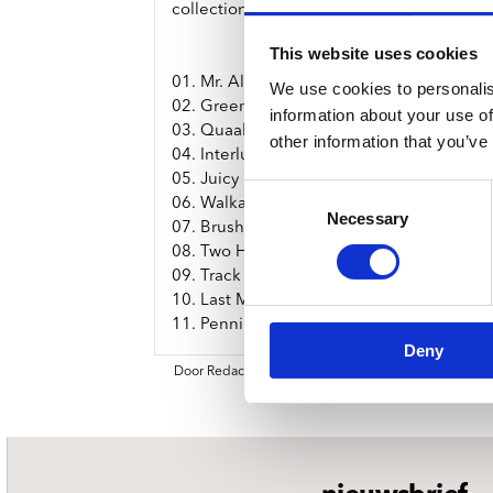
collection of alt-J (esque) songs with a 
This website uses cookies
01. Mr. Alligator
We use cookies to personalis
02. Green Velvet
information about your use of
03. Quaaludes
other information that you’ve
04. Interlude
05. Juicy
Consent
06. Walkaway Music
Necessary
Selection
07. Brush Me Like A Horse
08. Two Hearts
09. Track and Field
10. Last Man Alive
11. Pennine
Deny
Door Redactie op