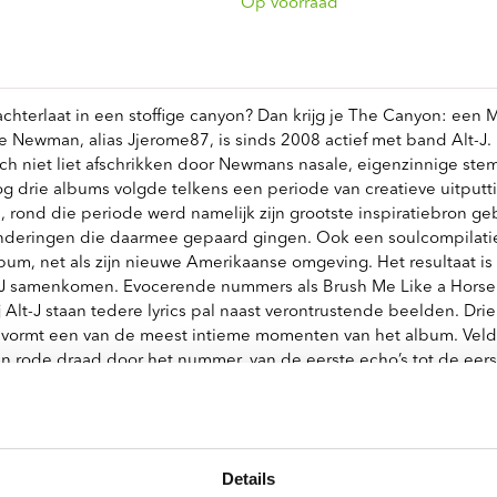
ndtracks
Op voorraad
Plato 50 jaar Sale
siek
sues
 achterlaat in een stoffige canyon? Dan krijg je The Canyon: ee
e Newman, alias Jjerome87, is sinds 2008 actief met band Alt
zich niet liet afschrikken door Newmans nasale, eigenzinnige st
og drie albums volgde telkens een periode van creatieve uitput
m, rond die periode werd namelijk zijn grootste inspiratiebron g
deringen die daarmee gepaard gingen. Ook een soulcompilatie ui
lbum, net als zijn nieuwe Amerikaanse omgeving. Het resultaat is
J samenkomen. Evocerende nummers als Brush Me Like a Horse 
ij Alt-J staan tedere lyrics pal naast verontrustende beelden. D
 vormt een van de meest intieme momenten van het album. Veld
 een rode draad door het nummer, van de eerste echo’s tot de eer
 niet met een derde van de band overblijft, maar met een volled
songwriter, musician and frontman of the critically acclaimed Mer
Details
arlos De La Gaza, a dedicated group of session musicians and a t