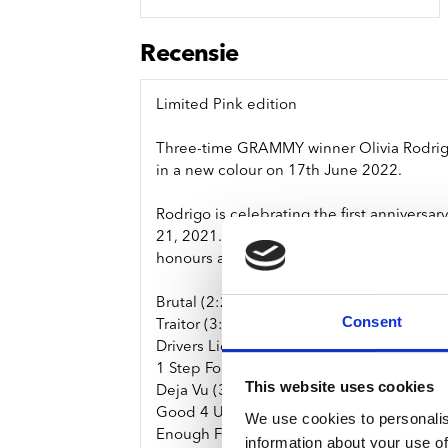
Sou
Classics
Bierviltjes
Klas
Boxsets
Recensie
Reis
7 Inch singles
Limited Pink edition
Three-time GRAMMY winner Olivia Rodrigo
in a new colour on 17th June 2022.
Rodrigo is celebrating the first anniversa
21, 2021. It won a GRAMMY for Best Pop 
honours at the People’s Choice Awards 
Brutal (2:23)
Consent
Traitor (3:49)
Drivers License (4:02)
1 Step Forward, 3 Steps Back (2:43)
This website uses cookies
Deja Vu (3:35)
Good 4 U (2:58)
We use cookies to personalis
Enough For You (3:22)
information about your use of