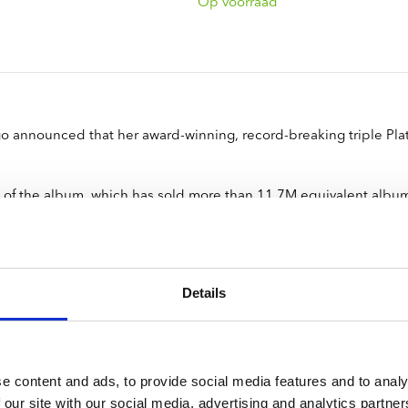
ndtracks
Op voorraad
Plato 50 jaar Sale
siek
sues
 announced that her award-winning, record-breaking triple Plat
ry of the album, which has sold more than 11.7M equivalent album
Vocal Album, Top Billboard 200 Album at the Billboard Music 
and Apple Music Awards.
Details
e content and ads, to provide social media features and to analy
 our site with our social media, advertising and analytics partn