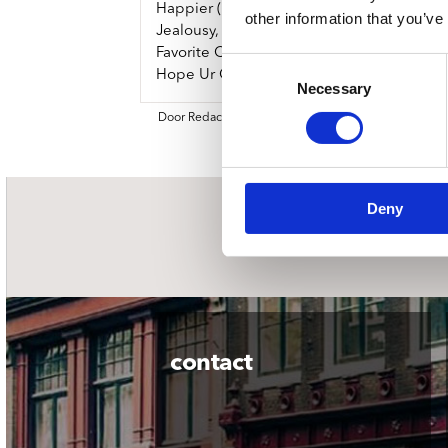
Happier (2:55)
other information that you’ve
Jealousy, Jealousy (2:53)
Favorite Crime (2:32)
Consent
Hope Ur Ok (3:29)
Necessary
Selection
Door Redactie op
Deny
nieuwsbrief
contact