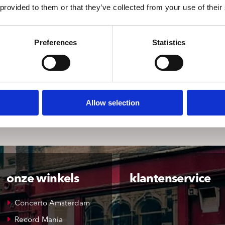
rock band The Afghan Whigs. Album features 10 new songs that fe
 provided to them or that they’ve collected from your use of their
ounded as emotive and unique as ever.
” and “Duvateen” and comes as the band celebrate their 40th year
Preferences
Statistics
Allow selection
onze winkels
klantenservice
Concerto Amsterdam
Record Mania