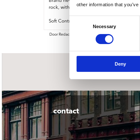
Brand new studio album from iconic Ohio 
other information that you’ve
rock, with frontman Greg Dulli’s vocals s
Consent
Soft Control features singles “House Of I
Necessary
Selection
Door Redactie op
Deny
nieuwsbrief
contact