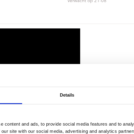
ndtracks
Verwacht op 21-08
Plato 50 jaar Sale
siek
sues
Details
e content and ads, to provide social media features and to analy
 our site with our social media, advertising and analytics partn