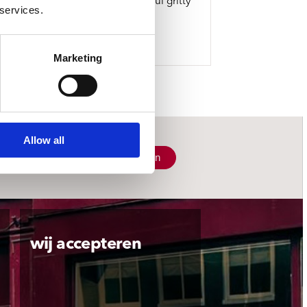
ature the band iconic of soulful gritty
 services.
.
Marketing
Allow all
Schrijf je in
wij accepteren