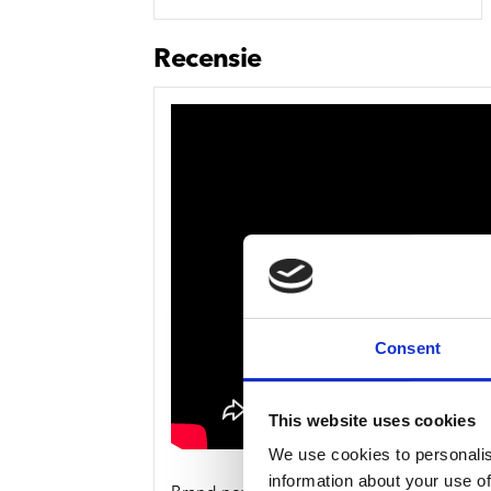
Sou
Classics
Bierviltjes
Klas
Boxsets
Recensie
Reis
7 Inch singles
Consent
This website uses cookies
We use cookies to personalis
information about your use of