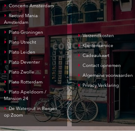
Concerto Amsterdam
Record Mania
Amsterdam
Plato Groningen
Verzendkosten
Plato Utrecht
Klantenservice
Plato Leiden
Cadeaukaart
Plato Deventer
Contact opnemen
Plato Zwolle
Algemene voorwaarden
Plato Rotterdam
Privacy Verklaring
Plato Apeldoorn /
Mansion 24
De Waterput in Bergen
op Zoom