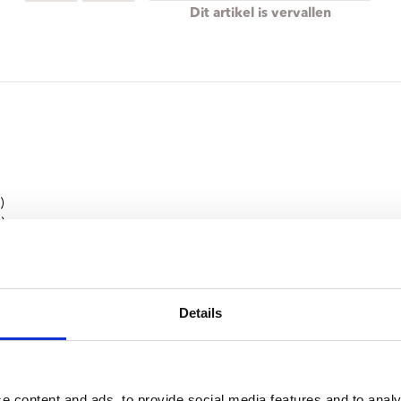
ndtracks
Plato 50 jaar Sale
Dit artikel is vervallen
siek
sues
)
)
ff)
deizen)
 Sacksioni)
Details
ans Lodeizen)
e content and ads, to provide social media features and to analy
Carcassi)