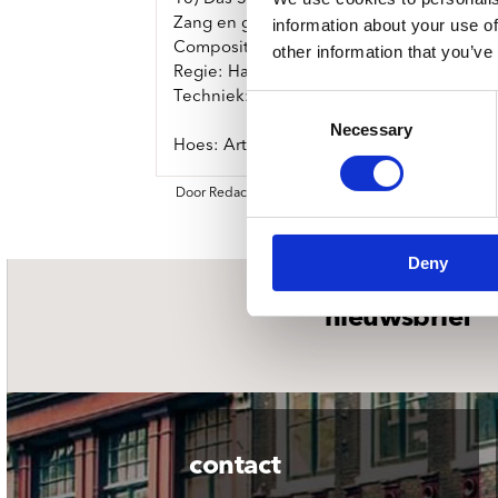
Zang en gitaar: Jesse Dorrestijn
information about your use of
Composities: Jesse Dorrestijn (behalve E
other information that you’ve
Regie: Hans Dorrestijn
Techniek: Dennis van Driel, Studio DR 
Consent
Necessary
Selection
Hoes: Arthur Mulder, Jan Giliam van Arkel
Door Redactie op 2014-12-29
Deny
nieuwsbrief
contact