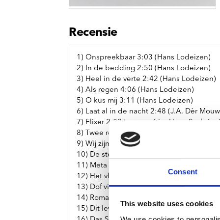
Sou
Classics
Bierviltjes
Klas
Boxsets
Reis
7 Inch singles
Recensie
1) Onspreekbaar 3:03 (Hans Lodeizen)
2) In de bedding 2:50 (Hans Lodeizen)
3) Heel in de verte 2:42 (Hans Lodeizen)
4) Als regen 4:06 (Hans Lodeizen)
5) O kus mij 3:11 (Hans Lodeizen)
6) Laat al in de nacht 2:48 (J.A. Dèr Mouw
7) Elixer 2:03 (compositie: Harry Sacksioni
8) Twee reddeloozen 4:32 (Martinus Nijho
9) Wij zijn zonder wijsheid 2:34 (Hans Lo
10) De stelling van Pythagoras 1:43
11) Meta sequoia 3:16 (compositie: Harry
Consent
12) Het vliegtuig 1:56 (Hans Lodeizen)
13) Dof violet 4:24 (J.A. Dèr Mouw)
14) Romance 1:42 (anoniem)
This website uses cookies
15) Dit leven zachtjes ken ik het 2:04 (H
We use cookies to personalis
16) Das Schloß 1:54 (Franz Kafka, Matteo 