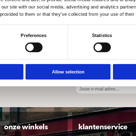
 our site with our social media, advertising and analytics partn
lixer,Meta sequoia, Romance en Kafka)
 provided to them or that they’ve collected from your use of their
GROOVE
Preferences
Statistics
, Jesse Dorrestijn; Collages: Arthur Mulder
Allow selection
onze winkels
klantenservice