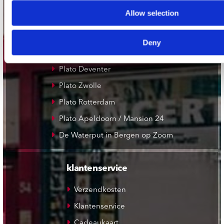
Record Mania Amsterdam
Allow selection
Plato Groningen
Plato Utrecht
Deny
Plato Leiden
Plato Deventer
Plato Zwolle
Plato Rotterdam
Plato Apeldoorn / Mansion 24
De Waterput in Bergen op Zoom
klantenservice
Verzendkosten
Klantenservice
Cadeaukaart