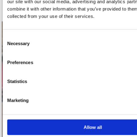
our site with our social media, advertising and analytics pa
Schrijf je in
combine it with other information that you’ve provided to them
collected from your use of their services.
contact
Consent
Necessary
Selection
Stuur ons een e-mail
webwinkel@platomania.nl
Preferences
Adres
Concerto Recordstore
Statistics
Utrechtsestraat 52-60
1017 VP Amsterdam
Marketing
onze winkels
Allow all
Concerto Amsterdam