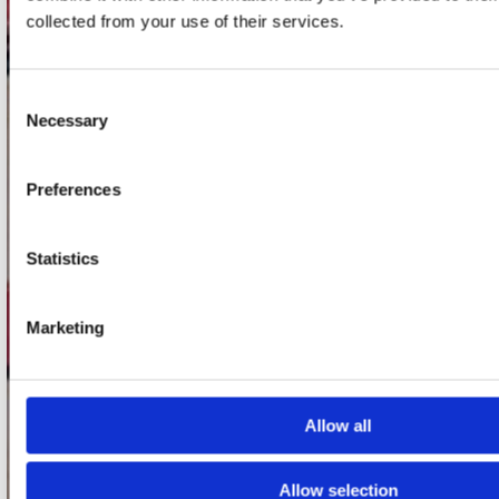
Utrechtsestraat 52-60
collected from your use of their services.
1017 VP Amsterdam
Consent
Necessary
Selection
onze winkels
Concerto Amsterdam
Preferences
Record Mania Amsterdam
Plato Groningen
Statistics
Plato Utrecht
Plato Leiden
Marketing
Plato Deventer
Plato Zwolle
Allow all
Plato Rotterdam
Plato Apeldoorn / Mansion 24
Allow selection