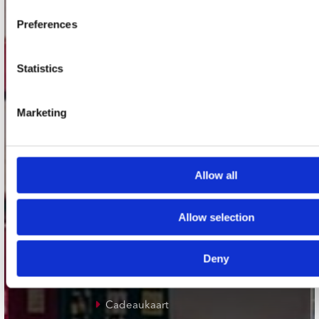
Plato Groningen
Preferences
Plato Utrecht
Plato Leiden
Statistics
Plato Deventer
Plato Zwolle
Marketing
Plato Rotterdam
Plato Apeldoorn / Mansion 24
Allow all
De Waterput in Bergen op Zoom
Allow selection
klantenservice
Deny
Verzendkosten
Klantenservice
Cadeaukaart