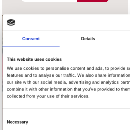
contact
Consent
Details
Stuur ons een e-mail
webwinkel@platomania.nl
This website uses cookies
Adres
Concerto Recordstore
We use cookies to personalise content and ads, to provide s
Utrechtsestraat 52-60
features and to analyse our traffic. We also share informatio
1017 VP Amsterdam
our site with our social media, advertising and analytics pa
combine it with other information that you’ve provided to them
collected from your use of their services.
onze winkels
Consent
Concerto Amsterdam
Necessary
Selection
Record Mania Amsterdam