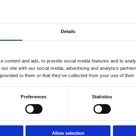
ndtracks
3 a 5 werkdagen
Plato 50 jaar Sale
siek
sues
Details
e content and ads, to provide social media features and to analy
 our site with our social media, advertising and analytics partn
 provided to them or that they’ve collected from your use of their
Preferences
Statistics
onze winkels
klantenservice
Concerto Amsterdam
Allow selection