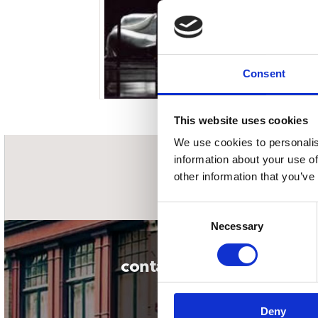
Sou
Classics
Bierviltjes
Klas
Boxsets
Reis
7 Inch singles
Consent
This website uses cookies
We use cookies to personalis
information about your use of
nieuwsbrief
other information that you’ve
Consent
Necessary
Selection
contact
Deny