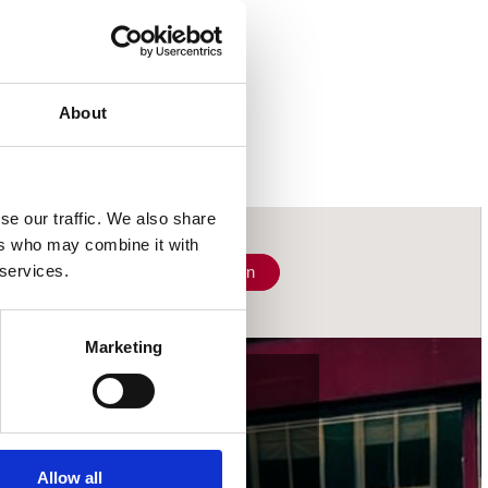
About
se our traffic. We also share
ers who may combine it with
 services.
Schrijf je in
Marketing
wij accepteren
Allow all