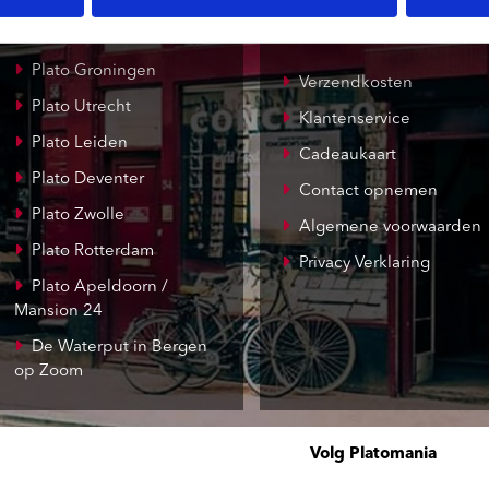
Record Mania
Amsterdam
Plato Groningen
Verzendkosten
Plato Utrecht
Klantenservice
Plato Leiden
Cadeaukaart
Plato Deventer
Contact opnemen
Plato Zwolle
Algemene voorwaarden
Plato Rotterdam
Privacy Verklaring
Plato Apeldoorn /
Mansion 24
De Waterput in Bergen
op Zoom
Volg Platomania