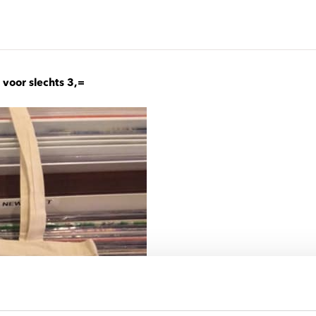
ndtracks
Plato 50 jaar Sale
siek
sues
 voor slechts 3,=