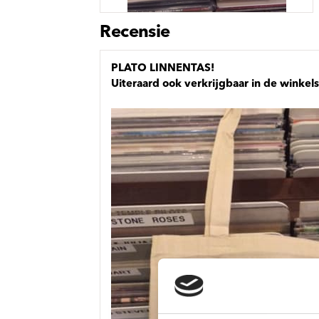
Sou
Classics
Bierviltjes
Klas
Boxsets
Recensie
Reis
7 Inch singles
PLATO LINNENTAS!
Uiteraard ook verkrijgbaar in de winkels