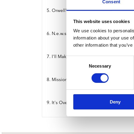
Consent
5. Orwell's Year
This website uses cookies
We use cookies to personalis
6. N.e.w.s.
information about your use of
other information that you’ve
7. I'll Make It All Up To You
Consent
Necessary
Selection
8. Mission Impossible
Deny
9. It's Over Now