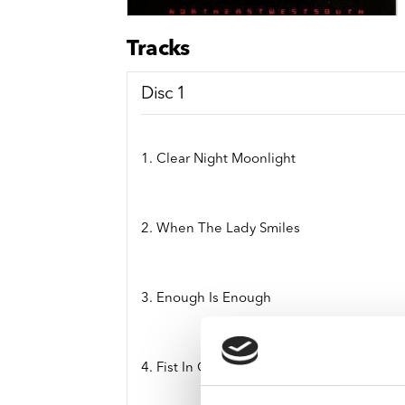
Sou
Classics
Bierviltjes
Klas
Boxsets
Tracks
Reis
7 Inch singles
Disc 1
1. Clear Night Moonlight
2. When The Lady Smiles
3. Enough Is Enough
4. Fist In Glove