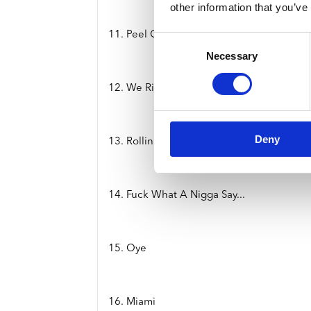
other information that you’ve
11. Peel Off
Consent
Necessary
Selection
12. We Ridin'
Deny
13. Rollin' On 20's
14. Fuck What A Nigga Say...
15. Oye
16. Miami