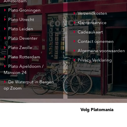
Amsterdam
Plato Groningen
Verzendkosten
Plato Utrecht
Klantenservice
Plato Leiden
Cadeaukaart
Plato Deventer
Contact opnemen
Plato Zwolle
Algemene voorwaarden
Plato Rotterdam
Privacy Verklaring
Plato Apeldoorn /
Mansion 24
De Waterput in Bergen
op Zoom
Volg Platomania