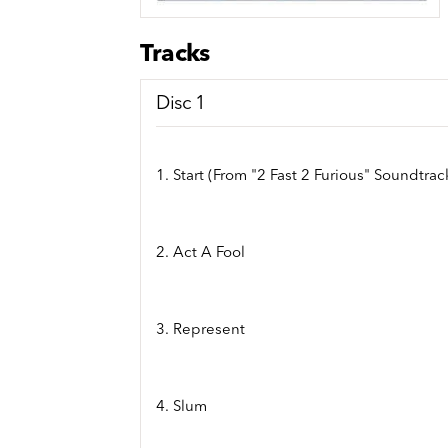
Sou
Classics
Bierviltjes
Klas
Boxsets
Tracks
Reis
7 Inch singles
Disc 1
1. Start (From "2 Fast 2 Furious" Soundtrac
2. Act A Fool
3. Represent
4. Slum