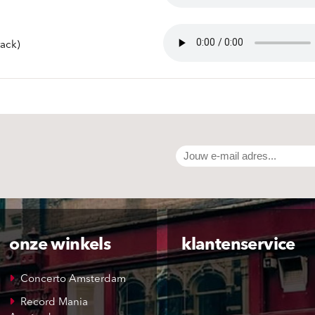
rack)
onze winkels
klantenservice
Concerto Amsterdam
Record Mania