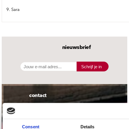
9. Sara
nieuwsbrief
Schrijf je in
contact
Stuur ons een e-mail
webwinkel@platomania.nl
Consent
Details