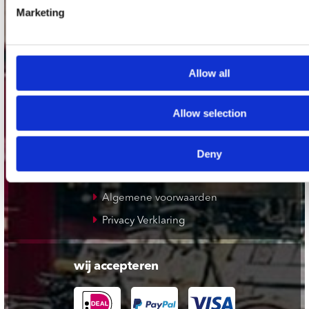
Plato Apeldoorn / Mansion 24
Marketing
De Waterput in Bergen op Zoom
Allow all
klantenservice
Verzendkosten
Allow selection
Klantenservice
Cadeaukaart
Deny
Contact opnemen
Algemene voorwaarden
Privacy Verklaring
wij accepteren