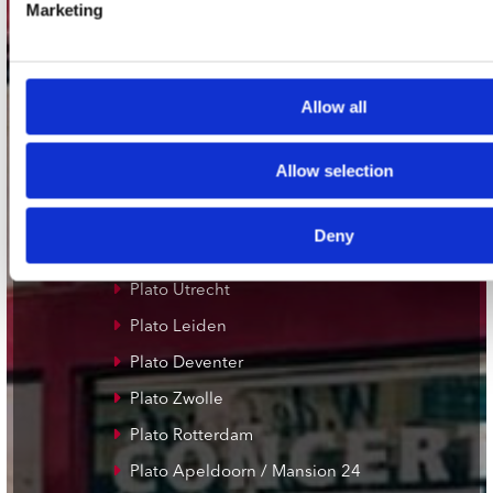
Marketing
Utrechtsestraat 52-60
1017 VP Amsterdam
Allow all
onze winkels
Allow selection
Concerto Amsterdam
Record Mania Amsterdam
Deny
Plato Groningen
Plato Utrecht
Plato Leiden
Plato Deventer
Plato Zwolle
Plato Rotterdam
Plato Apeldoorn / Mansion 24