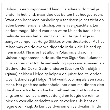
IJsland is een imponerend land. Ga erheen, dompel je
onder in het land, maar doe dat buiten het hoogseizoen.
Want dan benemen busladingen toeristen je het zicht op
adembenemende landschappen en vergezichten. Een
andere mogelijkheid voor een warm IJslands bad is het
beluisteren van het album Polar van Helge. Helge is
zanger/componist Helge Slikker, wiens theatertoer As het
relaas was van de overweldigende indruk die IJsland op
hem maakt. Nu is er het album Polar, inderdaad, in
IJsland opgenomen in de studio van Sigur Ros. IJslandse
muzikanten met tot de verbeelding sprekende namen als
Gudmundur Oskar Gudmundsson (bas) en Örn Eldjárn
(gitaar) hebben Helge geholpen de juiste feel te vinden.
Over IJsland zegt Helge: “Het werkt voor mij als een soort
reset. Het geeft me schoonheid, het doet me dingen zien
die ik in de Nederlandse hectiek niet zie, het toont me
angsten en wensen, omdat de tijd en leegte de ruimte
bieden voor alle gedachten en gevoelens. Je bent de
regie even kwijt. Je kunt verdwijnen en verdwalen. In de