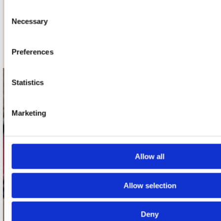
nieuwsbrief
Consent
Necessary
Selection
Schrijf je in
Preferences
Statistics
contact
Stuur ons een e-mail
Marketing
webwinkel@platomania.nl
Adres
Concerto Recordstore
Allow all
Utrechtsestraat 52-60
1017 VP Amsterdam
Allow selection
Deny