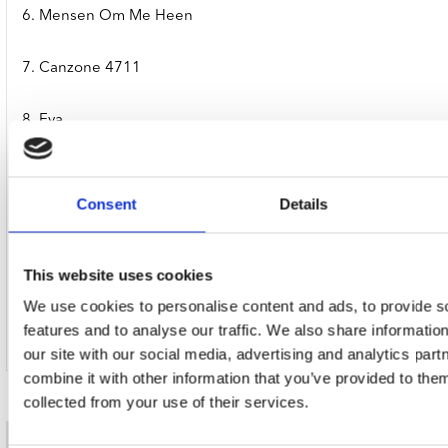
6. Mensen Om Me Heen
7. Canzone 4711
8. Eva
9. De Tuin Der Lusten
Consent
Details
10. Megaton
This website uses cookies
11. Glazen Stilte
We use cookies to personalise content and ads, to provide s
12. Prikkebeen (Met Elly Nieman En Jolien Damsma)
features and to analyse our traffic. We also share informatio
our site with our social media, advertising and analytics pa
combine it with other information that you’ve provided to them
collected from your use of their services.