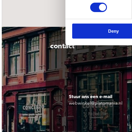
nieuwsbrief
Deny
contact
Stuur ons een e-mail
webwinkel@platomania.nl