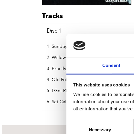
Sou
Classics
Bierviltjes
Klas
Boxsets
Tracks
Reis
7 Inch singles
Disc 1
1. Sunday
2. Willow Weep For Me
Consent
3. Exactly Like You
4. Old Folks
This website uses cookies
5. I Got Rhythm
We use cookies to personalis
information about your use of
6. Set Call (Theme)
other information that you’ve
Consent
Necessary
Selection