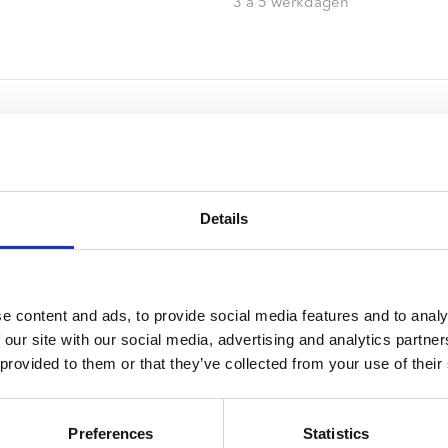
ndtracks
3 a 5 werkdagen
Plato 50 jaar Sale
siek
sues
Details
e content and ads, to provide social media features and to analy
 our site with our social media, advertising and analytics partn
 provided to them or that they’ve collected from your use of their
Preferences
Statistics