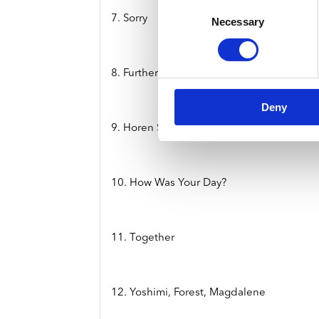
Consent
7. Sorry
Necessary
Selection
8. Further Away
Deny
9. Horen Sarrison
10. How Was Your Day?
11. Together
12. Yoshimi, Forest, Magdalene