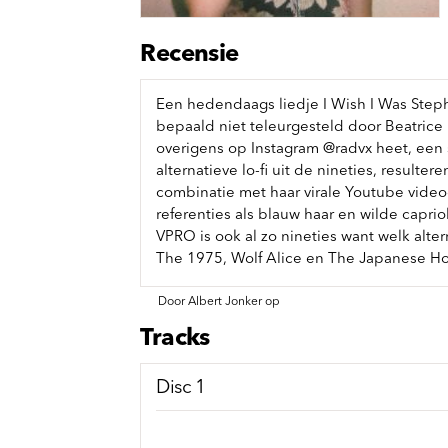
Sou
Classics
Bierviltjes
Klas
Boxsets
Recensie
Reis
7 Inch singles
Een hedendaags liedje I Wish I Was Step
bepaald niet teleurgesteld door Beatrice 
overigens op Instagram @radvx heet, een
alternatieve lo-fi uit de nineties, result
combinatie met haar virale Youtube video
referenties als blauw haar en wilde caprio
VPRO is ook al zo nineties want welk alter
The 1975, Wolf Alice en The Japanese H
Door Albert Jonker op
Tracks
Disc 1