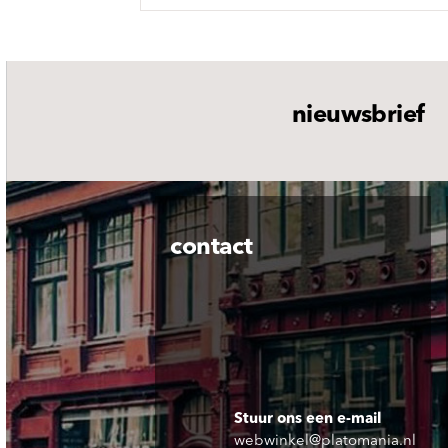
nieuwsbrief
contact
Stuur ons een e-mail
webwinkel@platomania.nl