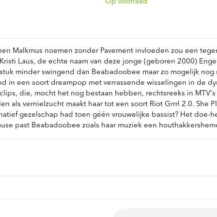
ndtracks
Op voorraad
Plato 50 jaar Sale
siek
sues
hen Malkmus noemen zonder Pavement invloeden zou een tegenva
Kristi Laus, de echte naam van deze jonge (geboren 2000) Engels/
 stuk minder swingend dan Beabadoobee maar zo mogelijk nog ra
erend in een soort dreampop met verrassende wisselingen in de dy
clips, die, mocht het nog bestaan hebben, rechtsreeks in MTV'
len als vernielzucht maakt haar tot een soort Riot Grrrl 2.0. She 
natief gezelschap had toen géén vrouwelijke bassist? Het doe-het
ouse past Beabadoobee zoals haar muziek een houthakkershem