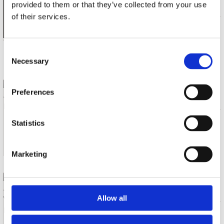
TENDERLY
provided to them or that they’ve collected from your use
of their services.
CD (1)
€ 17.99
Consent
Levertijd: Onbekend
Necessary
Selection
BARNES, JULIAN
Preferences
HOOGTEVERSCHILLEN
Boek (1)
€ 18.95
Statistics
Levertijd: Onbekend
Marketing
BARNES, JULIAN
WIJSNEUS IN DE KEUKEN
Allow all
Boek (1)
€ 18.95