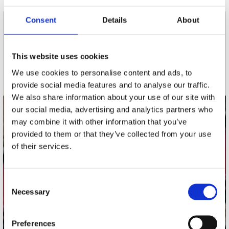
Consent
Details
About
nieuwsbrief
This website uses cookies
Schrijf je in
We use cookies to personalise content and ads, to
provide social media features and to analyse our traffic.
We also share information about your use of our site with
our social media, advertising and analytics partners who
contact
may combine it with other information that you’ve
provided to them or that they’ve collected from your use
Stuur ons een e-mail
of their services.
webwinkel@platomania.nl
Adres
Consent
Concerto Recordstore
Necessary
Selection
Utrechtsestraat 52-60
1017 VP Amsterdam
Preferences