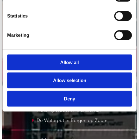
onze winkels
Statistics
Concerto Amsterdam
Marketing
Record Mania Amsterdam
Plato Groningen
Plato Utrecht
Allow all
Plato Leiden
Plato Deventer
Allow selection
Plato Zwolle
Deny
Plato Rotterdam
Plato Apeldoorn / Mansion 24
De Waterput in Bergen op Zoom