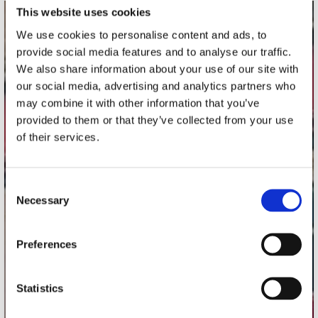
This website uses cookies
contact
We use cookies to personalise content and ads, to
provide social media features and to analyse our traffic.
Stuur ons een e-mail
We also share information about your use of our site with
webwinkel@platomania.nl
our social media, advertising and analytics partners who
may combine it with other information that you’ve
Adres
provided to them or that they’ve collected from your use
Concerto Recordstore
of their services.
Utrechtsestraat 52-60
1017 VP Amsterdam
Consent
Necessary
Selection
onze winkels
Preferences
Concerto Amsterdam
Record Mania Amsterdam
Statistics
Plato Groningen