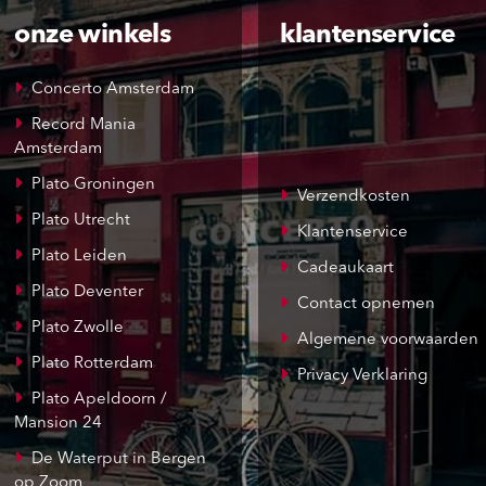
onze winkels
klantenservice
Concerto Amsterdam
Record Mania
Amsterdam
Plato Groningen
Verzendkosten
Plato Utrecht
Klantenservice
Plato Leiden
Cadeaukaart
Plato Deventer
Contact opnemen
Plato Zwolle
Algemene voorwaarden
Plato Rotterdam
Privacy Verklaring
Plato Apeldoorn /
Mansion 24
De Waterput in Bergen
op Zoom