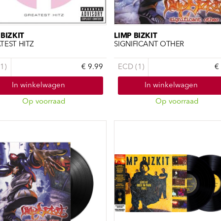
ndtracks
Plato 50 jaar Sale
siek
sues
 BIZKIT
LIMP BIZKIT
TEST HITZ
SIGNIFICANT OTHER
1)
€ 9.99
ECD (1)
€
In winkelwagen
In winkelwagen
Op voorraad
Op voorraad