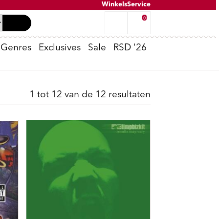
Winkels
Service
0
Genres
Exclusives
Sale
RSD '26
Tweedehands inkoop
K-POP
Oppenheimer
Peter van Dongen - Voldongen
Cassette Spelers
T-Shirts
No Risk Disk
1 tot 12 van de 12 resultaten
e