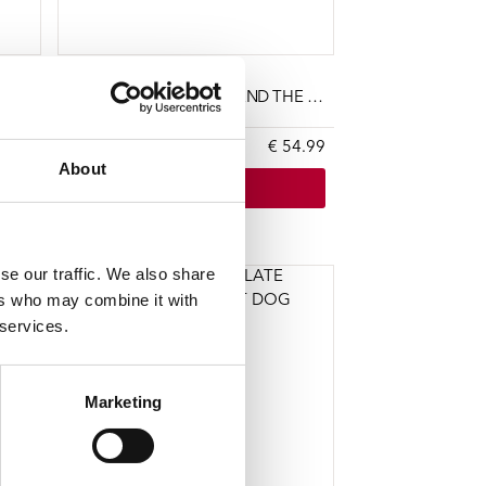
LIMP BIZKIT
D-
CHOCOLATE STARFISH AND THE HOT DOG FLAVORED WATER
49.99
LP (1)
€ 54.99
About
In winkelwagen
Op voorraad
se our traffic. We also share
ers who may combine it with
 services.
Marketing