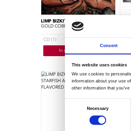
LIMP BIZKIT
LIMP
GOLD COBRA
SIGN
CD (1)
€ 9.99
LP (
Consent
In winkelwagen
Op voorraad
This website uses cookies
We use cookies to personalis
information about your use of
other information that you’ve
Consent
Necessary
Selection