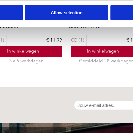
Allow selection
 BIZKIT
LIMP BIZKIT
D COBRA
GREATEST HITZ
1)
€ 11.99
CD (1)
€ 
In winkelwagen
In winkelwagen
3 a 5 werkdagen
Gemiddeld 28 werkdage