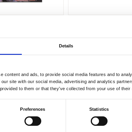
 BIZKIT
LIMP BIZKIT
IFICANT OTHER
LIVE AT ROCK IM PARK 2001 -LT
2)
€ 44.99
LP (2)
€ 
Details
In winkelwagen
In winkelwagen
Op voorraad
Op voorraad
e content and ads, to provide social media features and to analy
 our site with our social media, advertising and analytics partn
 provided to them or that they’ve collected from your use of their
Preferences
Statistics