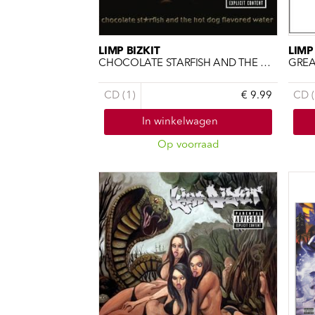
Sou
Classics
Bierviltjes
Klas
Boxsets
Reis
7 Inch singles
LIMP BIZKIT
LIMP
CHOCOLATE STARFISH AND THE HOT DOG
GREA
CD (1)
€ 9.99
CD (
In winkelwagen
Op voorraad