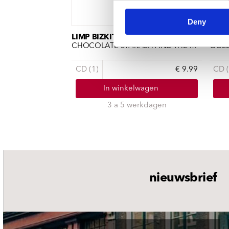
Deny
LIMP BIZKIT
LIMP
CHOCOLATE STARFISH AND THE HOT DOG FLAVORED WATER
GOL
CD (1)
€ 9.99
CD (
In winkelwagen
3 a 5 werkdagen
nieuwsbrief