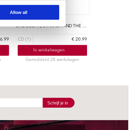
Allow all
LIMP BIZKIT
CHOCOLATE STARFISH AND THE HOT DOG FLAVORED WATER
16.99
CD (1)
€ 20.99
In winkelwagen
n
Gemiddeld 28 werkdagen
Schrijf je in