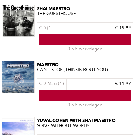
SHAI MAESTRO
THE GUESTHOUSE
CD (1)
€ 19.99
3 a 5 werkdagen
MAESTRO
CAN T STOP (THINKIN BOUT YOU)
CD-Maxi (1)
€ 11.99
3 a 5 werkdagen
YUVAL COHEN WITH SHAI MAESTRO
SONG WITHOUT WORDS