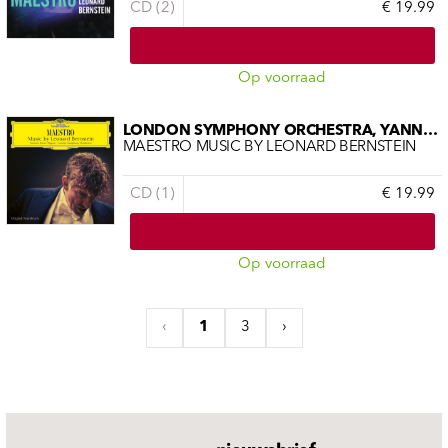
CD (2)
€ 19.99
Op voorraad
LONDON SYMPHONY ORCHESTRA, YANNICK N
MAESTRO MUSIC BY LEONARD BERNSTEIN
CD (1)
€ 19.99
Op voorraad
‹
1
3
›