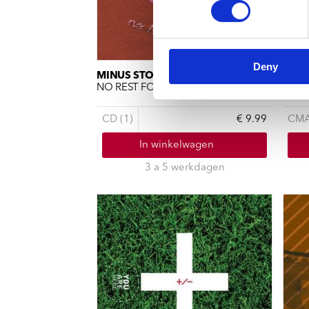
Deny
MINUS STORY
MINU
NO REST FOR GHOSTS
HEAV
CD (1)
€ 9.99
CMA
In winkelwagen
3 a 5 werkdagen