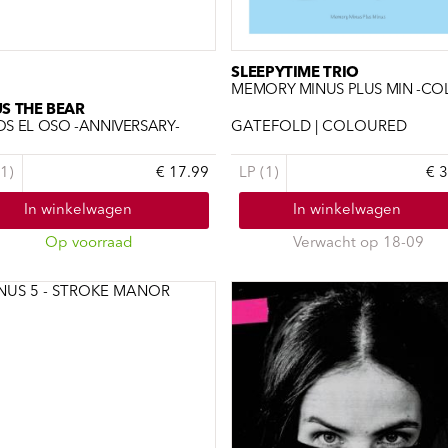
SLEEPYTIME TRIO
S THE BEAR
S EL OSO -ANNIVERSARY-
GATEFOLD | COLOURED
1)
€ 17.99
LP (1)
€ 
In winkelwagen
In winkelwagen
Op voorraad
Verwacht op 18-09