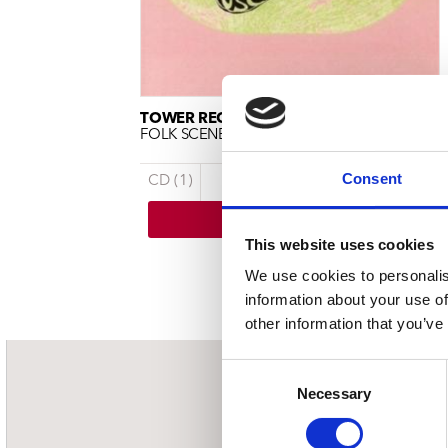
Sou
Classics
Bierviltjes
Klas
Boxsets
Reis
7 Inch singles
TOWER RECORDINGS
FOLK SCENE
Consent
CD (1)
€ 17.99
In winkelwagen
This website uses cookies
3 a 5 werkdagen
We use cookies to personalis
information about your use of
other information that you’ve
Consent
nieuwsbrief
Necessary
Selection