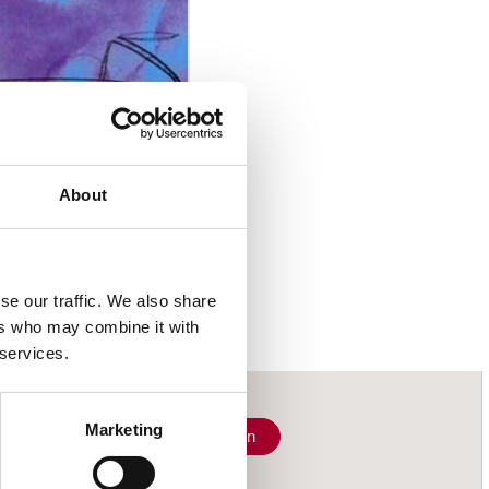
INGS
CREDIBLY SENSUAL TR
About
€ 19.99
nkelwagen
21 werkdagen
se our traffic. We also share
ers who may combine it with
 services.
Marketing
Schrijf je in