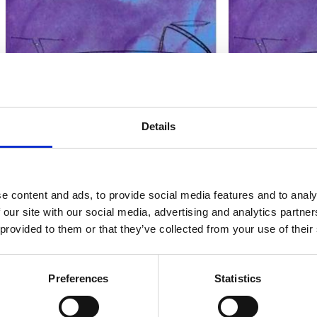
ndtracks
Plato 50 jaar Sale
siek
sues
TOWER RECORDINGS
TOWER RECORD
THE GALAXIES INCREDIBLY SENSUAL TR
THE GALAXIES IN
Details
CD (1)
€ 17.99
LP (1)
In winkelwagen
In wi
15 a 21 werkdagen
15 a 
e content and ads, to provide social media features and to analy
 our site with our social media, advertising and analytics partn
 provided to them or that they’ve collected from your use of their
Preferences
Statistics