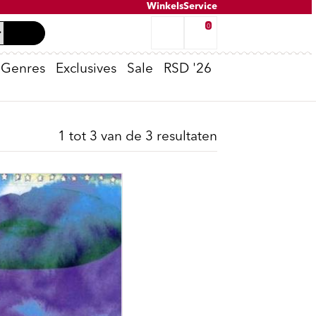
Winkels
Service
0
Genres
Exclusives
Sale
RSD '26
Tweedehands inkoop
K-POP
Oppenheimer
Peter van Dongen - Voldongen
Cassette Spelers
T-Shirts
No Risk Disk
1 tot 3 van de 3 resultaten
e