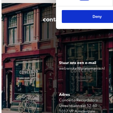
Deny
contact
Stuur ons een e-mail
webwinkel@platomania.nl
Adres
Concerto Recordstore
Utrechtsestraat 52-60
1017 VP Amsterdam