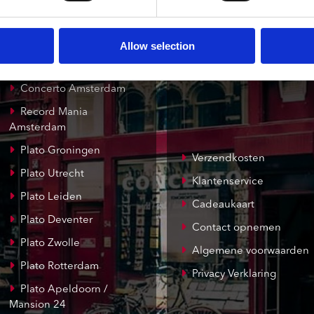
Allow selection
onze winkels
klantenservice
Concerto Amsterdam
Record Mania
Amsterdam
Plato Groningen
Verzendkosten
Plato Utrecht
Klantenservice
Plato Leiden
Cadeaukaart
Plato Deventer
Contact opnemen
Plato Zwolle
Algemene voorwaarden
Plato Rotterdam
Privacy Verklaring
Plato Apeldoorn /
Mansion 24