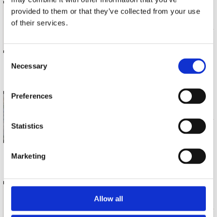
ZORN, JOHN
provided to them or that they’ve collected from your use
THE BAGATELLES VOL. 6 - BRIAN MARSELLA TRIO
of their services.
CD (1)
€ 29.99
Consent
Necessary
Selection
3 a 5 werkdagen
Preferences
ZORN, JOHN
SING ME NOW ASLEEP
Statistics
CD (1)
€ 26.99
Marketing
3 a 5 werkdagen
ZORN, JOHN
ALEA IACTA EST
Allow all