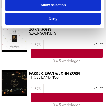
CD (1)
€ 26.99
Allow selection
3 a 5 werkdagen
Deny
ZORN, JOHN
SEVEN SONNETS
CD (1)
€ 26.99
3 a 5 werkdagen
PARKER, EVAN & JOHN ZORN
THOSE LANDINGS
CD (1)
€ 26.99
3 a 5 werkdagen