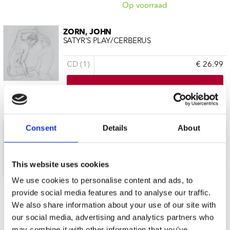
Op voorraad
ZORN, JOHN
SATYR'S PLAY/CERBERUS
CD (1)
€ 26.99
Levertijd: Onbekend
Consent
Details
About
GOLEMS OF THE RED PLANET
SURF MASADA (TRIBUTE TO JOHN ZORN)
DIGIPAK
This website uses cookies
CD (1)
€ 17.99
We use cookies to personalise content and ads, to
provide social media features and to analyse our traffic.
We also share information about your use of our site with
Op voorraad
our social media, advertising and analytics partners who
may combine it with other information that you’ve