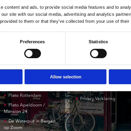
ndtracks
Plato 50 jaar Sale
onze winkels
klantenservice
e content and ads, to provide social media features and to analy
siek
 our site with our social media, advertising and analytics partn
sues
 provided to them or that they’ve collected from your use of their
Concerto Amsterdam
Record Mania
Amsterdam
Preferences
Statistics
Plato Groningen
Verzendkosten
Plato Utrecht
Klantenservice
Plato Leiden
Cadeaukaart
Plato Deventer
Allow selection
Contact opnemen
Plato Zwolle
Algemene voorwaarden
Plato Rotterdam
Privacy Verklaring
Plato Apeldoorn /
Mansion 24
De Waterput in Bergen
op Zoom