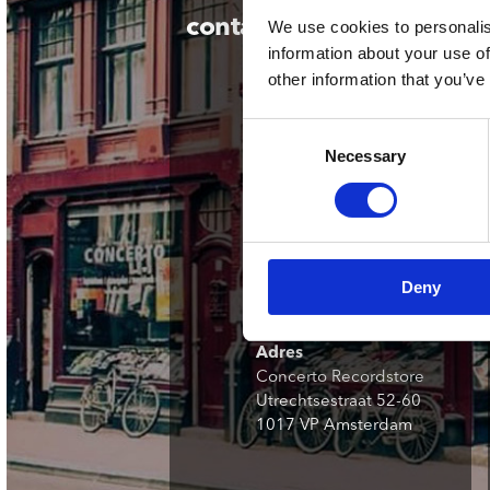
Sou
Classics
Bierviltjes
contact
We use cookies to personalis
Klas
Boxsets
information about your use of
Reis
7 Inch singles
other information that you’ve
Consent
Necessary
Selection
Stuur ons een e-mail
webwinkel@platomania.nl
Deny
Adres
Concerto Recordstore
Utrechtsestraat 52-60
1017 VP Amsterdam