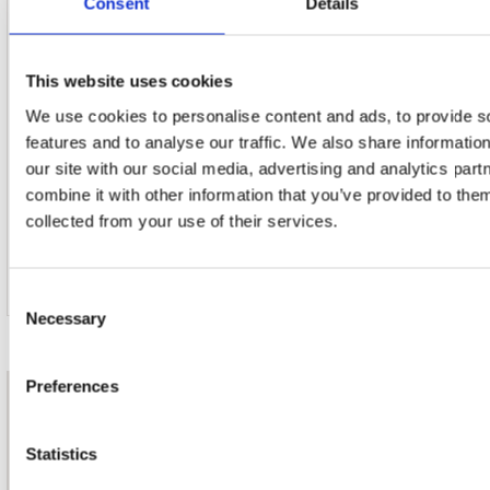
Consent
Details
8. Werd' Heute Zu Amfortas Ich Geleitet
This website uses cookies
9. Wie Dünkt Mich Doch Die Aue Heut' So Schön
We use cookies to personalise content and ads, to provide s
features and to analyse our traffic. We also share informatio
10. Mittag, Die Stund Ist Da
our site with our social media, advertising and analytics pa
combine it with other information that you’ve provided to them
11. Ja. Wehe, Weh Über Mich
collected from your use of their services.
12. Enthüllet Den Gral
Consent
Necessary
Selection
Preferences
nieuwsbrief
Statistics
Schrijf je in