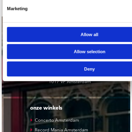
Marketing
contact
Allow all
Stuur ons een e-mail
webwinkel@platomania.nl
Allow selection
Adres
Deny
Concerto Recordstore
Utrechtsestraat 52-60
1017 VP Amsterdam
onze winkels
Concerto Amsterdam
Record Mania Amsterdam