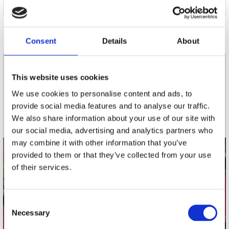
37 x 41 cm / 310 gr/m2 / 100% Canvas
Door Redactie op
Consent
Details
About
nieuwsbrief
This website uses cookies
We use cookies to personalise content and ads, to
provide social media features and to analyse our traffic.
Schrijf je in
We also share information about your use of our site with
our social media, advertising and analytics partners who
may combine it with other information that you’ve
provided to them or that they’ve collected from your use
contact
of their services.
Stuur ons een e-mail
webwinkel@platomania.nl
Consent
Necessary
Selection
Adres
Concerto Recordstore