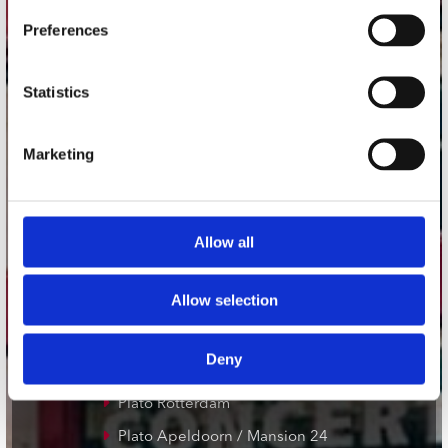
Utrechtsestraat 52-60
Preferences
1017 VP Amsterdam
Statistics
onze winkels
Marketing
Concerto Amsterdam
Record Mania Amsterdam
Plato Groningen
Allow all
Plato Utrecht
Allow selection
Plato Leiden
Plato Deventer
Deny
Plato Zwolle
Plato Rotterdam
Plato Apeldoorn / Mansion 24