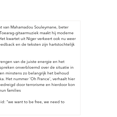
acht van Mahamadou Souleymane, beter
 Toearag-gitaarmuziek maakt hij moderne
t kwartet uit Niger verkeert ook nu weer
feedback en de teksten zijn hartstochtelijk
brengen van de juiste energie en het
spreken onverbloemd over de situatie in
t en minstens zo belangrijk het behoud
ka. Het nummer 'Oh France', verhaalt hier
ft bedreigd door terrorisme en hierdoor kon
hun families
eid: “we want to be free, we need to