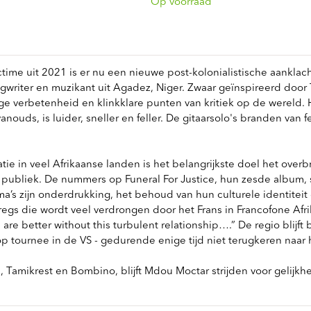
ndtracks
Op voorraad
Plato 50 jaar Sale
siek
sues
time uit 2021 is er nu een nieuwe post-kolonialistische aankl
writer en muzikant uit Agadez, Niger. Zwaar geïnspireerd door
verbetenheid en klinkklare punten van kritiek op de wereld. He
anouds, is luider, sneller en feller. De gitaarsolo's branden van 
atie in veel Afrikaanse landen is het belangrijkste doel het over
ubliek. De nummers op Funeral For Justice, hun zesde album, 
ma’s zijn onderdrukking, het behoud van hun culturele identitei
egs die wordt veel verdrongen door het Frans in Francofone Afri
 we are better without this turbulent relationship….” De regio blij
op tournee in de VS - gedurende enige tijd niet terugkeren naar 
 Tamikrest en Bombino, blijft Mdou Moctar strijden voor gelijkh