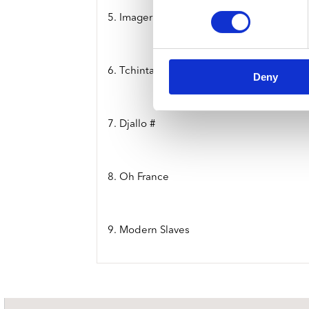
5. Imagerhan
6. Tchinta
Deny
7. Djallo #
8. Oh France
9. Modern Slaves