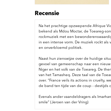
Sou
Classics
Bierviltjes
Klas
Boxsets
Recensie
Reis
7 Inch singles
Na het prachtige opzwepende Afrique Vic
bekend als Mdou Moctar, de Toeareg-song
rockmuziek met een bewonderenswaardige 
in een intense vorm. De muziek rockt als v
en onverbloemd politiek.
Naast hun zienswijze over de huidige situ
gevoel van gemeenschap naar een nieuw p
Niger en het volk van de Toeareg. De the
van het Tamasheq. Deze taal van de Toear
over. “France veils its actions in cruelty,
de band ten tijde van de coup - destijds 
Evenals ander vaandeldragers als Imarhan,
smile” (Jeroen van der Vring)