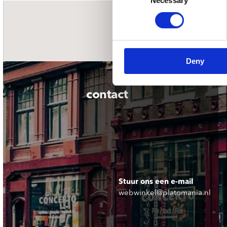
Necessary
Selection
nieuwsbrief
Deny
contact
Stuur ons een e-mail
webwinkel@platomania.nl