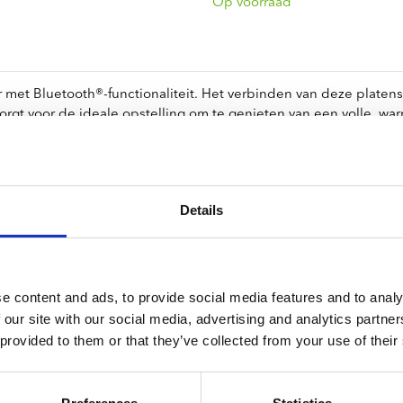
ndtracks
Op voorraad
Plato 50 jaar Sale
siek
sues
et Bluetooth®-functionaliteit. Het verbinden van deze platens
orgt voor de ideale opstelling om te genieten van een volle, wa
en speel ze af op deze moderne platenspeler. Geniet van het kris
om je vinyl op de juiste snelheid af te spelen.
og-naar-digitaal-conversiesysteem met USB-aansluiting, zodat je
Details
rt aan de achterkant van de platenspeler.
l, snaaraandrijving, RCA-aansluiting en een toonarm met contra
 laag stof verdwijnt en beschermt tegen eventuele schade van bu
e content and ads, to provide social media features and to analy
d met CE-UK multipla-stekker en een AC-voedingsadapter.
 our site with our social media, advertising and analytics partn
 provided to them or that they’ve collected from your use of their