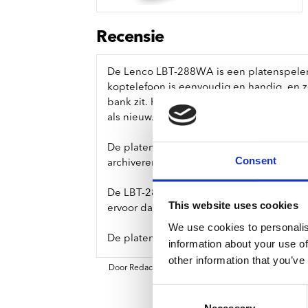
Sou
Classics
Bierviltjes
Klas
Boxsets
Recensie
Reis
7 Inch singles
De Lenco LBT-288WA is een platenspeler m
koptelefoon is eenvoudig en handig, en z
bank zit. Haal je oude platen van zolder 
als nieuw. Schakel tussen 33 en 45 toeren 
De platenspeler is voorzien van een analo
Consent
archiveren op je computer via de USB-poo
De LBT-288WA heeft een metalen draaitafe
This website uses cookies
ervoor dat je platenspeler niet onder een
We use cookies to personalis
De platenspeler wordt compleet gelever
information about your use of
other information that you’ve
Door Redactie op
Consent