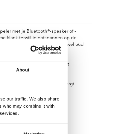
peler met je Bluetooth®-speaker of -
rme klank terwijl je ontspannen op de
talheldere geluid van je vinyl, zowel oud
 je kostbare vinyl eenvoudig kunt
About
gewicht. De kunststof stofkap zorgt
itenaf.
se our traffic. We also share
ers who may combine it with
 services.