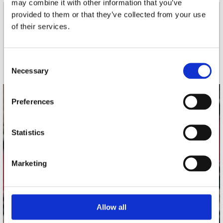
may combine it with other information that you’ve
provided to them or that they’ve collected from your use
nieuwsbrief
of their services.
Schrijf je in
Consent
Necessary
Selection
Preferences
contact
Stuur ons een e-mail
Statistics
webwinkel@platomania.nl
Adres
Marketing
Concerto Recordstore
Utrechtsestraat 52-60
1017 VP Amsterdam
Allow all