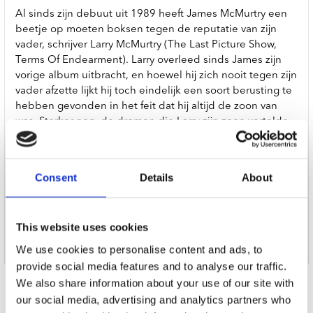
Al sinds zijn debuut uit 1989 heeft James McMurtry een
beetje op moeten boksen tegen de reputatie van zijn
vader, schrijver Larry McMurtry (The Last Picture Show,
Terms Of Endearment). Larry overleed sinds James zijn
vorige album uitbracht, en hoewel hij zich nooit tegen zijn
vader afzette lijkt hij toch eindelijk een soort berusting te
hebben gevonden in het feit dat hij altijd de zoon van
was. Sterker nog, de dromen die Larry zijn zoon vertelde
zijn nu de inspiratie voor James. Daarnaast grijpt hij terug
naar de vriendschap die zijn vader had met uber-hippie
Ken Kesey, wiens eerste vrouw overigens nu James’
Consent
Details
About
stiefmoeder is. Muzikaal is het allemaal diepgeworteld in
de Texaanse traditie van rock, met een vleug Mexico, en
een flinke portie blues. En prachtig album van een man
This website uses cookies
die vrede heeft met alles wat hem gebeurd is. (Jurgen
Vreugdenhil)
We use cookies to personalise content and ads, to
provide social media features and to analyse our traffic.
Door Redactie op
We also share information about your use of our site with
our social media, advertising and analytics partners who