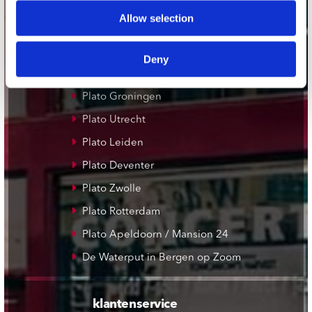
Allow selection
onze winkels
Concerto Amsterdam
Deny
Record Mania Amsterdam
Plato Groningen
Plato Utrecht
Plato Leiden
Plato Deventer
Plato Zwolle
Plato Rotterdam
Plato Apeldoorn / Mansion 24
De Waterput in Bergen op Zoom
klantenservice