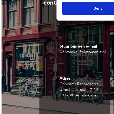
contact
Deny
Stuur ons een e-mail
webwinkel@platomania.nl
Adres
Concerto Recordstore
Utrechtsestraat 52-60
1017 VP Amsterdam