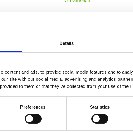
ndtracks
Op voorraad
Plato 50 jaar Sale
siek
sues
r which debuted in the UK Albums Chart at #3. Includes the singl
Details
e content and ads, to provide social media features and to analy
 our site with our social media, advertising and analytics partn
 provided to them or that they’ve collected from your use of their
Preferences
Statistics