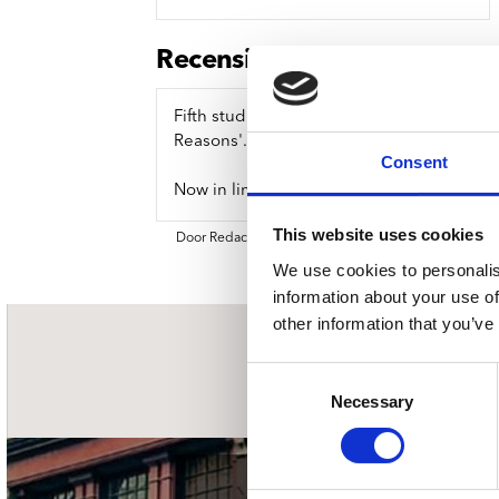
Sou
Classics
Bierviltjes
Klas
Boxsets
Recensie
Reis
7 Inch singles
Fifth studio album from the American singe
Reasons'.
Consent
Now in limited edition Pink Marble vinyl.
This website uses cookies
Door Redactie op
We use cookies to personalis
information about your use of
other information that you’ve
nieuwsbrief
Consent
Necessary
Selection