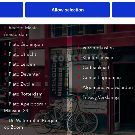
onze winkels
klantenservice
Allow selection
Concerto Amsterdam
Record Mania
Amsterdam
Plato Groningen
Verzendkosten
Plato Utrecht
Klantenservice
Plato Leiden
Cadeaukaart
Plato Deventer
Contact opnemen
Plato Zwolle
Algemene voorwaarden
Plato Rotterdam
Privacy Verklaring
Plato Apeldoorn /
Mansion 24
De Waterput in Bergen
op Zoom