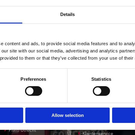
ndtracks
Levertijd: Onbekend
Plato 50 jaar Sale
siek
Details
sues
e content and ads, to provide social media features and to analy
 our site with our social media, advertising and analytics partn
 provided to them or that they’ve collected from your use of their
onze winkels
klantenservice
Preferences
Statistics
Concerto Amsterdam
Record Mania
Amsterdam
Allow selection
Plato Groningen
Verzendkosten
Plato Utrecht
Klantenservice