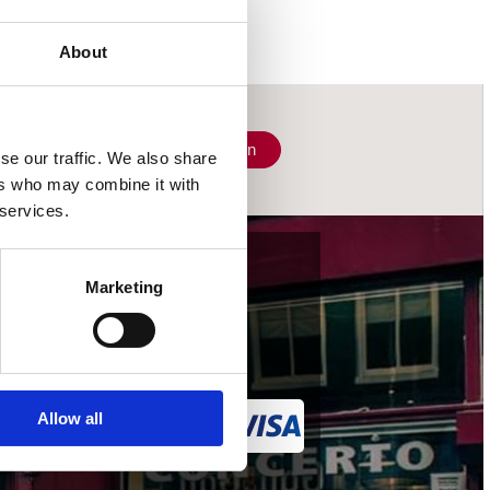
About
Schrijf je in
se our traffic. We also share
ers who may combine it with
 services.
wij accepteren
Marketing
Allow all