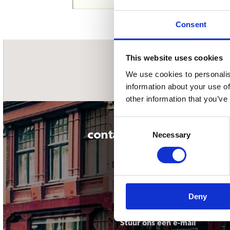
Sou
Classics
Bierviltjes
Klas
Boxsets
Consent
Reis
7 Inch singles
This website uses cookies
nieuwsbrief
We use cookies to personalis
information about your use of
other information that you’ve
Consent
contact
Necessary
Selection
Deny
Stuur ons een e-mail