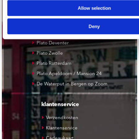
Record Mania Amsterdam
Allow selection
Plato Groningen
Plato Utrecht
Deny
Plato Leiden
Plato Deventer
Plato Zwolle
Plato Rotterdam
Plato Apeldoorn / Mansion 24
De Waterput in Bergen op Zoom
klantenservice
Verzendkosten
Klantenservice
Cadeaukaart