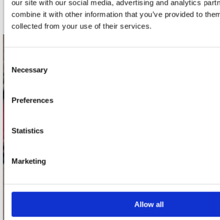
our site with our social media, advertising and analytics pa
Schrijf je in
combine it with other information that you’ve provided to them
collected from your use of their services.
contact
Consent
Necessary
Selection
Stuur ons een e-mail
webwinkel@platomania.nl
Preferences
Adres
Concerto Recordstore
Statistics
Utrechtsestraat 52-60
1017 VP Amsterdam
Marketing
onze winkels
Allow all
Concerto Amsterdam