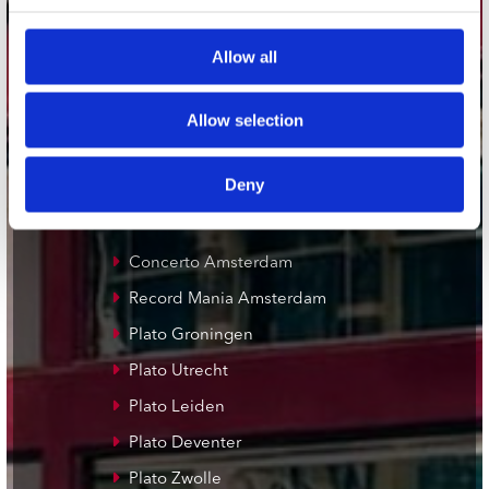
Adres
Allow all
Concerto Recordstore
Utrechtsestraat 52-60
Allow selection
1017 VP Amsterdam
Deny
onze winkels
Concerto Amsterdam
Record Mania Amsterdam
Plato Groningen
Plato Utrecht
Plato Leiden
Plato Deventer
Plato Zwolle