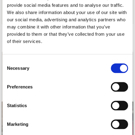
verjongingskuur te geven waarbij een gegarandeerd
provide social media features and to analyse our traffic.
blijvend effect inclusief is. Op 04 september van dit jaar
We also share information about your use of our site with
staat hij in Paradiso, Amsterdam.
our social media, advertising and analytics partners who
may combine it with other information that you’ve
Door Linda Rettenwander
verschenen in Platomania:
Issue 319
provided to them or that they’ve collected from your use
op 2015-06-15
gepubliceerd op 2015-08-11
of their services.
Consent
nieuwsbrief
Necessary
Selection
Schrijf je in
Preferences
Statistics
contact
Marketing
Stuur ons een e-mail
webwinkel@platomania.nl