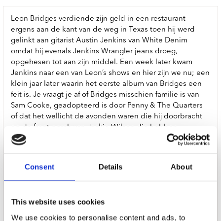
Leon Bridges verdiende zijn geld in een restaurant
ergens aan de kant van de weg in Texas toen hij werd
gelinkt aan gitarist Austin Jenkins van White Denim
omdat hij evenals Jenkins Wrangler jeans droeg,
opgehesen tot aan zijn middel. Een week later kwam
Jenkins naar een van Leon’s shows en hier zijn we nu; een
klein jaar later waarin het eerste album van Bridges een
feit is. Je vraagt je af of Bridges misschien familie is van
Sam Cooke, geadopteerd is door Penny & The Quarters
of dat het wellicht de avonden waren die hij doorbracht
op de front porch van Jackie Wilson die hebben
bijgedragen aan zijn stijl. De oorspronkelijk uit Atlanta,
Georgia komende Leon is nog maar een kwart eeuw oud,
maar klinkt als een doorgewinterde soul artist. Het
Consent
Details
About
luisteren naar zijn nummers Shine en River zorgen er
zonder al te veel moeite voor dat je je in gedachten in de
jaren 60 begeeft en je een oldtimer ingestapt bent op
This website uses cookies
weg naar de drive-in bios ergens in de heuvels van Los
Angeles. Leon Bridges slaagt erin om de oude soul een
We use cookies to personalise content and ads, to