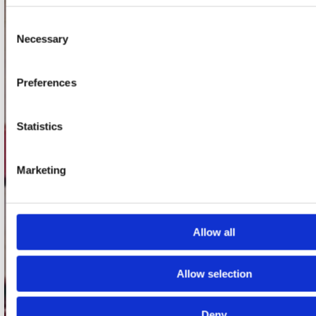
Consent
onze winkels
Necessary
Selection
Concerto Amsterdam
Record Mania Amsterdam
Preferences
Plato Groningen
Statistics
Plato Utrecht
Plato Leiden
Marketing
Plato Deventer
Plato Zwolle
Plato Rotterdam
Allow all
Plato Apeldoorn / Mansion 24
De Waterput in Bergen op Zoom
Allow selection
klantenservice
Deny