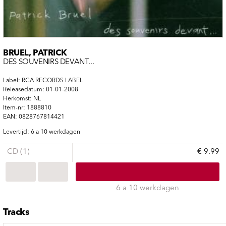
BRUEL, PATRICK
DES SOUVENIRS DEVANT...
Label: RCA RECORDS LABEL
Releasedatum: 01-01-2008
Herkomst: NL
Item-nr: 1888810
EAN: 0828767814421
Levertijd: 6 a 10 werkdagen
CD (1)
€ 9.99
6 a 10 werkdagen
Tracks