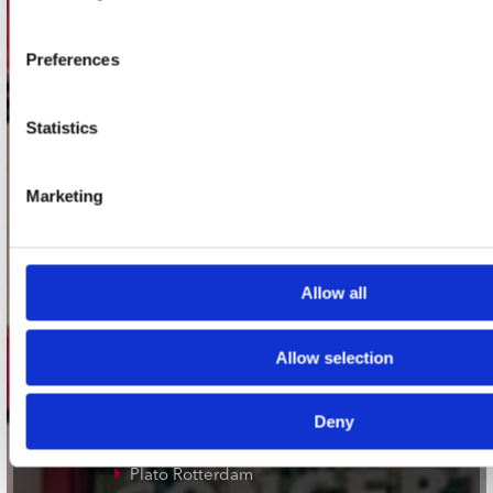
Adres
Concerto Recordstore
Utrechtsestraat 52-60
Preferences
1017 VP Amsterdam
Statistics
onze winkels
Marketing
Concerto Amsterdam
Record Mania Amsterdam
Allow all
Plato Groningen
Plato Utrecht
Allow selection
Plato Leiden
Plato Deventer
Deny
Plato Zwolle
Plato Rotterdam