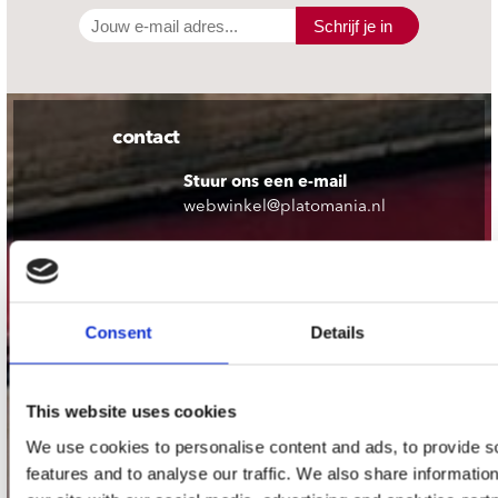
Schrijf je in
contact
Stuur ons een e-mail
webwinkel@platomania.nl
Adres
Concerto Recordstore
Utrechtsestraat 52-60
Consent
Details
1017 VP Amsterdam
This website uses cookies
onze winkels
We use cookies to personalise content and ads, to provide s
features and to analyse our traffic. We also share informatio
Concerto Amsterdam