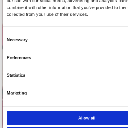
our site with our social media, advertising and analytics pa
Record Mania Amsterdam
combine it with other information that you’ve provided to them
collected from your use of their services.
Plato Groningen
Plato Utrecht
Consent
Plato Leiden
Necessary
Selection
Plato Deventer
Plato Zwolle
Preferences
Plato Rotterdam
Plato Apeldoorn / Mansion 24
Statistics
De Waterput in Bergen op Zoom
Marketing
klantenservice
Verzendkosten
Allow all
Klantenservice