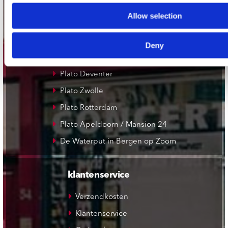
Record Mania Amsterdam
Allow selection
Plato Groningen
Plato Utrecht
Deny
Plato Leiden
Plato Deventer
Plato Zwolle
Plato Rotterdam
Plato Apeldoorn / Mansion 24
De Waterput in Bergen op Zoom
klantenservice
Verzendkosten
Klantenservice