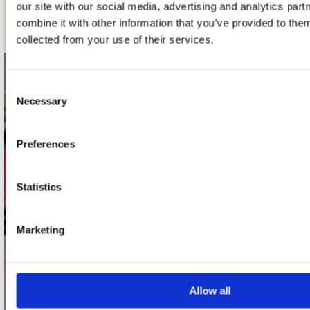
our site with our social media, advertising and analytics pa
Schrijf je in
combine it with other information that you’ve provided to them
collected from your use of their services.
contact
Consent
Necessary
Selection
Stuur ons een e-mail
webwinkel@platomania.nl
Preferences
Adres
Concerto Recordstore
Statistics
Utrechtsestraat 52-60
1017 VP Amsterdam
Marketing
onze winkels
Allow all
Concerto Amsterdam